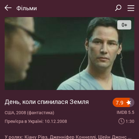
Фільми
0+
День, коли спинилася Земля
7.9
IMDB 5.5
США, 2008 (фантастика)
1:30
Прем'єра в Україні: 10.12.2008
У ролях:
Кіану Рівз
,
Дженніфер Коннеллі
,
Шейн Джонс
...