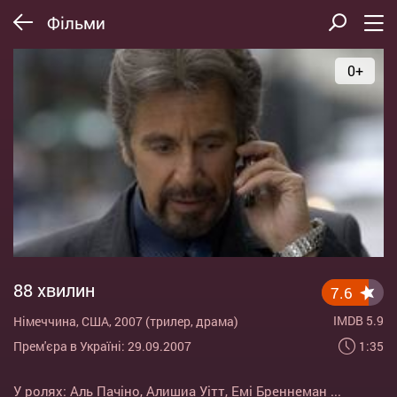
Фільми
0+
88 хвилин
7.6
IMDB 5.9
Німеччина, США, 2007 (трилер, драма)
1:35
Прем'єра в Україні: 29.09.2007
У ролях:
Аль Пачіно
,
Алишиа Уітт
,
Емі Бреннеман
...