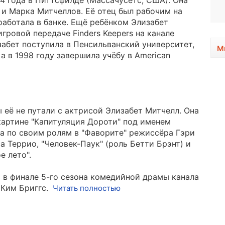
74 года в Питтсфилде (Массачусетс, США). Она
1952, 74 года
 и Марка Митчеллов. Её отец был рабочим на
ь работала в банке. Ещё ребёнком Элизабет
гровой передаче Finders Keepers на канале
забет поступила в Пенсильванский университет,
М
а в 1998 году завершила учёбу в American
 её не путали с актрисой Элизабет Митчелл. Она
артине "Капитуляция Дороти" под именем
на по своим ролям в "Фаворите" режиссёра Гэри
а Террио, "Человек-Паук" (роль Бетти Брэнт) и
 лето".
ь в финале 5-го сезона комедийной драмы канала
 Ким Бриггс.
Читать полностью