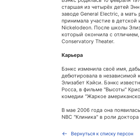
Бэнкс родилась 10 февраля 19
старшая из четырёх детей Энн
заводе General Electric, а мат
принимала участие в детской и
Nickelodeon. После школы Эли
который окончила с отличием, 
Conservatory Theater.
Карьера
Бэнкс изменила своё имя, дабы
дебютировала в независимой к
Элизабет Кэйси. Бэнкс извест
Росса, в фильме "Высоты" Крис
комедии "Жаркое американское
В мае 2006 года она появилас
NBC "Клиника" в роли доктора
Вернуться к списку персон