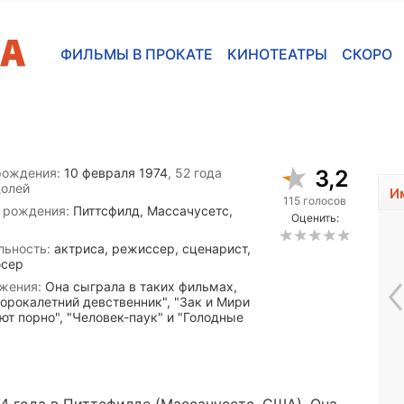
ФИЛЬМЫ В ПРОКАТЕ
КИНОТЕАТРЫ
СКОРО
рождения:
10 февраля 1974
, 52 года
3,2
долей
И
115 голосов
 рождения:
Питтсфилд, Массачусетс,
Оценить:
льность:
актриса, режиссер, сценарист,
сер
жения:
Она сыграла в таких фильмах,
Сорокалетний девственник", "Зак и Мири
ют порно", "Человек-паук" и "Голодные
Чак Рассел