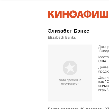
Элизабет Бэнкс
Elizabeth Banks
Дата 
во
Место
США
Деяте
продю
Дости
как "
снима
игры".