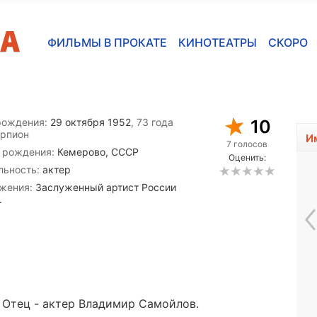
ФИЛЬМЫ В ПРОКАТЕ
КИНОТЕАТРЫ
СКОРО
рождения:
29 октября 1952
, 73 года
10
орпион
И
7 голосов
 рождения:
Кемерово, СССР
Оценить:
льность:
актер
жения:
Заслуженный артист России
.
Саша Калле
. Отец - актер Владимир Самойлов.
1995, 31 год