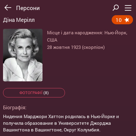
Персони
Діна Мерілл
10
Місце і дата народження: Нью-Йорк,
США
28 жовтня 1923 (скорпіон)
ФОТОГРАФІЇ
(8)
Біографія:
Нидения Марджори Хаттон родилась в Нью-Йорке и
получила образование в Университете Джорджа
Вашингтона в Вашингтоне, Округ Колумбия.