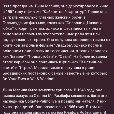
Взяв превдоним Дина Мэрилл, она дебютировала в кино
в 1957 году в фильме "Кабинетный гарнитур". После она
сыграла несколько главных женских ролей в
Голливудских фильмах, таких как "Операция „Нижняя
юбка“" с Кэри Грантом, однако в шестидесятых она в
основном исполняла второстепенные роли жен или
подруг главных героев. Она получила хорошие отзывы от
критиков за роль в фильме "Свадьба", однако после в
основном появлялась на телевидении, в таких сериалах
как "Бэтмен", "Лодка любви" и "Отель". На более позднем
этапе карьеры она появилась в фильмах "В истинном
свете" и "Игрок". Мэрилл также выступала в ряде
Бровдейских постановок, самые известные из которых
On Your Toes и Wit & Wisdom.
Дина Мэрилл была замужем три раза. В 1946 году она
вышла замуж за Стэнли М. Рамбофа-младшего, богатого
наследника Colgate-Palmolive и предпринимателя. У них
было трое детей. Они развелись в 1966 году. В том же
году она вышла замуж за актёра Клиффа Робертсона. В