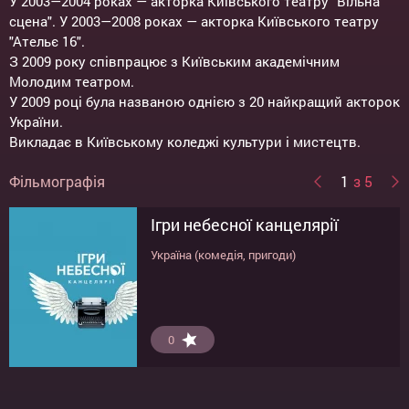
У 2003—2004 роках — акторка Київського театру "Вільна
сцена". У 2003—2008 роках — акторка Київського театру
"Ательє 16".
З 2009 року співпрацює з Київським академічним
Молодим театром.
У 2009 році була названою однією з 20 найкращий акторок
України.
Викладає в Київському коледжі культури і мистецтв.
Фільмографія
1
з 5
Ігри небесної канцелярії
Дві сестри
11 дітей з Моршина
Брама
Будинок з вежкою / ОМКФ
Україна (комедія, пригоди)
Польща (драма)
Україна (комедія, пригоди)
Україна (трилер, комедія, містика)
Україна (драма, військовий)
6.3
7.2
6.8
7.4
0