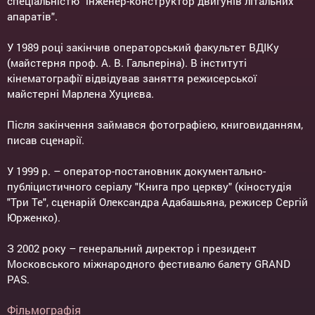
спеціальністю "інженер-конструктор двигунів літальних
апаратів".
У 1989 році закінчив операторський факультет ВДІКу
(майстерня проф. А. В. Гальперіна). В інституті
кінематографії відвідував заняття режисерської
майстерні Марлена Хуциєва.
Після закінчення займався фотографією, книговиданням,
писав сценарії.
У 1999 р. – оператор-постановник документально-
публіцистичного серіалу "Книга про церкву" (кіностудія
"Три Те", сценарій Олександра Адабашьяна, режисер Сергій
Юрженко).
З 2002 року – генеральний директор і президент
Московського міжнародного фестивалю балету GRAND
PAS.
Фільмографія