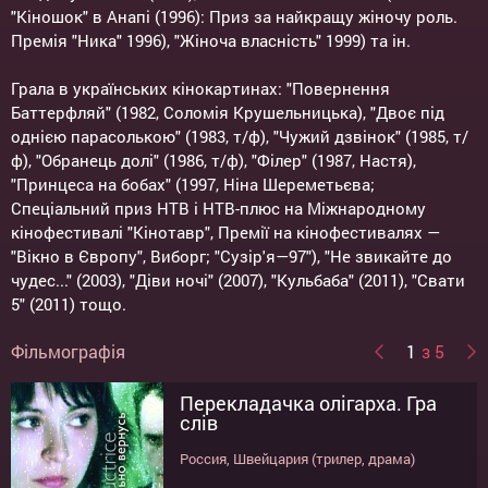
"Кіношок" в Анапі (1996): Приз за найкращу жіночу роль.
Премія "Ника" 1996), "Жіноча власність" 1999) та ін.
Грала в українських кінокартинах: "Повернення
Баттерфляй" (1982, Соломія Крушельницька), "Двоє під
однією парасолькою" (1983, т/ф), "Чужий дзвінок" (1985, т/
ф), "Обранець долі" (1986, т/ф), "Філер" (1987, Настя),
"Принцеса на бобах" (1997, Ніна Шереметьєва;
Спеціальний приз НТВ і НТВ-плюс на Міжнародному
кінофестивалі "Кінотавр", Премії на кінофестивалях —
"Вікно в Європу", Виборг; "Сузір'я—97"), "Не звикайте до
чудес..." (2003), "Діви ночі" (2007), "Кульбаба" (2011), "Свати
5" (2011) тощо.
Фільмографія
1
з 5
Перекладачка олігарха. Гра
Імперія під ударом
Не звикайте до чудес
Ви не залишите мене
Заяц над бездной
слів
Россия (драма)
Россия (комедія)
Росія (драма)
Россия (драма, комедія)
Россия, Швейцария (трилер, драма)