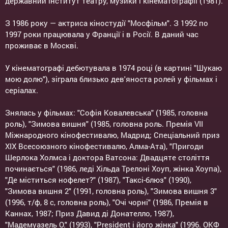
державний інститут театру, музики і кінематографії (1981).
З 1986 року — актриса кіностудії "Мосфільм". З 1992 по
1997 роки працювала у Франції і в Росії. В даний час
проживає в Москві.
У кінематографі дебютувала в 1974 році (в картині "Шукаю
мою долю"), зіграла близько дев'яноста ролей у фільмах і
серіалах.
Знялась у фільмах: "Софія Ковалевська" (1985, головна
роль), "Зимова вишня" (1985, головна роль. Премія VII
Міжнародного кінофестивалю, Мадрид; Спеціальний приз
XIX Всесоюзного кінофестивалю, Алма-Ата), "Пригоди
Шерлока Холмса і доктора Ватсона: Двадцяте століття
починається" (1986, леді Хільда Трелоні Хоуп, жінка Хоупа),
"Де міститься нофелет?" (1987), "Таксі-блюз" (1990),
"Зимова вишня 2" (1991, головна роль), "Зимова вишня 3"
(1996, т/ф, 8 с, головна роль), "Очі чорні" (1986, Премія в
Каннах, 1987; Приз Давид ді Донателло, 1987),
"Мадемуазель О." (1993), "President і його жінка" (1996. ОКФ