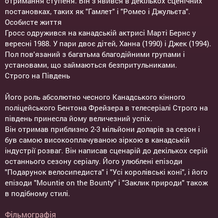
отримання ступеня. Він з'явився в декількох сценічних
постановках, таких як "Гамлет" і "Ромео і Джульєта".
Особисте життя
Гросс одружився на канадській актрисі Марті Бернс у
вересні 1988. У пари двоє дітей, Ханна (1990) і Джек (1994).
Пол пов'язаний з багатьма благодійними групами і
установами, що займаються безпритульниками.
Строго на Південь
Його роль абсолютно чесного Канадського кінного
поліцейського Бентона Фрейзера в телесеріалі Строго на
південь принесла йому величезний успіх.
Він отримав приблизно 2-3 мільйони доларів за сезон і
був самою високооплачуваною зіркою в канадській
індустрії розваг. Він написав сценарій до декількох серій
останнього сезону серіалу. Його улюблені епізоди
"Подарунок велосипедиста" і "Усі королівські коні", і його
епізоди "Mountie on the Bounty" і "Заклик природи" також
в подібному стилі.
Фільмографія