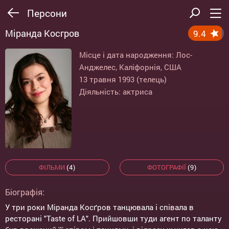
Персони
Міранда Косгров
9.4
Місце і дата народження: Лос-
Анджелес, Каліфорнія, США
13 травня 1993 (телець)
Діяльність: актриса
ФІЛЬМИ
(4)
ФОТОГРАФІЇ
(9)
Біографія:
У три роки Міранда Косґров танцювала і співала в
ресторані "Taste of LA". Прийшовши туди агент по таланту