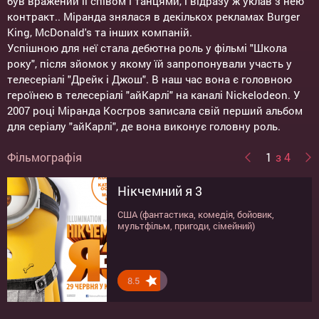
був вражений її співом і танцями, і відразу ж уклав з нею
контракт.. Міранда знялася в декількох рекламах Burger
King, McDonald's та інших компаній.
Успішною для неї стала дебютна роль у фільмі "Школа
року", після зйомок у якому їй запропонували участь у
телесеріалі "Дрейк і Джош". В наш час вона є головною
героїнею в телесеріалі "айКарлі" на каналі Nickelodeon. У
2007 році Міранда Косгров записала свій перший альбом
для серіалу "айКарлі", де вона виконує головну роль.
Фільмографія
1
з 4
Нікчемний я 3
Нікчемний я 2
Нікчемний я
Твої, мої та наші
США (фантастика, комедія, бойовик,
США (комедія, мультфільм)
США (мультфільм)
США (комедія)
мультфільм, пригоди, сімейний)
8.5
8.8
7.8
8