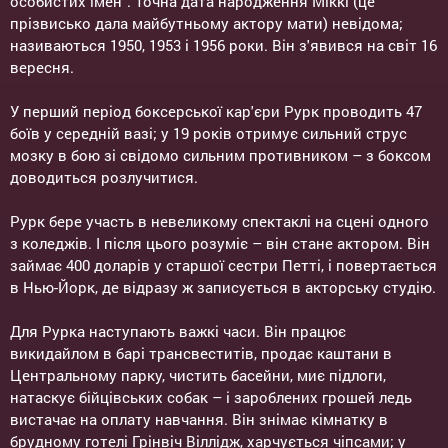
особистих імен". Точна дата народження Міккі (це
прізвисько дала майбутньому актору мати) невідома;
називаються 1950, 1953 і 1956 роки. Він з'явився на світ 16
вересня.
У перший період боксерської кар'єри Рурк проводить 47
боїв у середній вазі; у 19 років отримує сильний струс
мозку в бою зі свідомо сильним противником – з боксом
доводиться розлучитися.
Рурк бере участь в невеликому спектаклі на сцені одного
з коледжів. І після цього розуміє – він стане актором. Він
займає 400 доларів у старшої сестри Петті, і повертається
в Нью-Йорк, де відразу ж записується в акторську студію.
Для Рурка наступають важкі часи. Він працює
викидайлом в барі трансвеститів, продає каштани в
Центральному парку, чистить басейни, миє підлоги,
натаскує бійцівських собак – і зароблених грошей ледь
вистачає на оплату навчання. Він знімає кімнатку в
брудному готелі Грінвіч Віллідж, харчується чіпсами; у