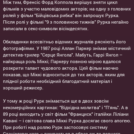
Між тим, Френсіс Форд Коппола вирішує зняти цикл
фільмів з участю маловідомих акторів; на одну з головних
ролей у фільм "Бійцівська рибка" він запрошує Рурка.
Після ролі у фільмі "9 з половиною тижнів" Рурка негайно
записали в секс-символи вісімдесятих.
Обкладинки всесвітньо відомих журналів рясніють його
фотографіями. У 1987 році Аллан Паркер знімає містичний
детектив-трилер "Серце Янгола". Мабуть, Гаррі Янгол –
найкраща роль Міккі; Паркеру повною мірою вдалося
розкрити талант чудового актора. Цей фільм наочно
показав, що Міккі відноситься до тих акторів, яким для
плідної роботи необхідний благодатний матеріал і
хороший режисер.
У тому ж році Рурк знімається ще в двох зовсім
некомерційних картинах: "Відхідна молитва" і "П'янь". А в
89 році виходить у світ фільм "Франциск" італійки Ліліани
Кавані – і світова слава Міккі Рурка досягає свого апогею.
При роботі над роллю Рурк застосовує систему
Станіславського – вживається в образ аж до повного