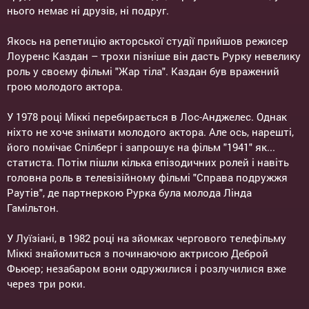
нього немає ні друзів, ні подруг.
Якось на репетицію акторської студії прийшов режисер
Лоуренс Каздан – трохи пізніше він дасть Рурку невелику
роль у своєму фільмі "Жар тіла". Каздан був вражений
грою молодого актора.
У 1978 році Міккі перебирається в Лос-Анджелес. Однак
ніхто не хоче знімати молодого актора. Але ось, нарешті,
його помічає Спілберг і запрошує на фільм "1941" як...
статиста. Потім пішли кілька епізодичних ролей і навіть
головна роль в телевізійному фільмі "Справа подружжя
Раутів", де партнеркою Рурка була молода Лінда
Гамільтон.
У Луїзіані, в 1982 році на зйомках чергового телефільму
Міккі знайомиться з починаючою актрисою Деброй
Фьюер; незабаром вони одружилися і розлучилися вже
через три роки.