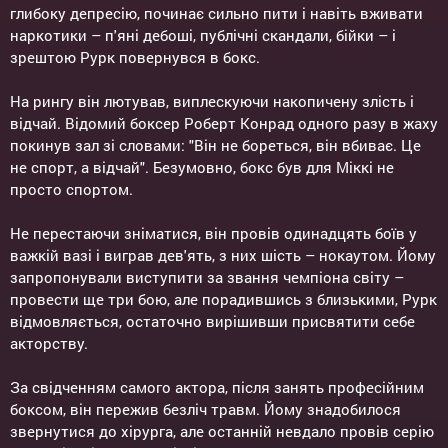
глибоку депресію, починає сильно пити і навіть вживати
наркотики – п'яні дебоші, публічні скандали, бійки – і
зрештою Рурк повернувся в бокс.
На рингу він лютував, виплескуючи накопичену злість і
відчай. Відомий боксер Роберт Конрад одного разу в жаху
покинув зал зі словами: "Він не бореться, він вбиває. Це
не спорт, а відчай". Безумовно, бокс був для Міккі не
просто спортом.
Не перестаючи зніматися, він провів одинадцять боїв у
важкій вазі і виграв дев'ять, з них шість – нокаутом. Йому
запропонували виступити за звання чемпіона світу –
провести ще три бою, але порадившись з близькими, Рурк
відмовляється, остаточно вирішивши присвятити себе
акторству.
За свідченням самого актора, після занять професійним
боксом, він пережив безліч травм. Йому знадобилося
звернутися до хірурга, але останній невдало провів серію