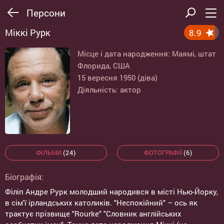
Персони
Міккі Рурк
8.9
Місце і дата народження: Маямі, штат
Флорида, США
15 вересня 1950 (діва)
Діяльність: актор
ФІЛЬМИ
(24)
ФОТОГРАФІЇ
(6)
Біографія:
Філіп Андре Рурк молодший народився в місті Нью-Йорку,
в сім'ї ірландських католиків. "Неспокійний" – ось як
трактує прізвище "Rourke" "Словник англійських