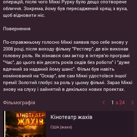
операцій, після чого Міккі Рурку було дещо спотворене
обличчя. Зокрема, йому був пересаджений хрящ з вуха,
щоб відновити ніс.
Повернення
По-справжньому голосно Міккі заявив про себе знову у
2008 році, після виходу фільму "Рестлер", де він виконав
головну роль. Як зізнався сам актор в інтерв'ю програмі
"Час", до цього він десять років сидів без роботи" і "дуже
вдячний за наданий йому шанс". Фільм був навіть
номінований на "Оскар", але сам Міккі удостоївся іншої
премії Золотий глобус за роль у цьому фільмі. Зараз Міккі
знову на слуху і зайнятий в декількох нових проектах.
Фільмографія
1
з 24
Кінотеатр жахів
Берлін, я люблю тебе
Ешбі
Торгівля шкірою
Місто гріхів 2: Жінка, заради
Палаючий острів
Мармурове місто
Курьер
Війна Богів: Безсмертні
Мона Ліза
13
Желізна людина 2
Кілер
Рестлер
9 1/2 тижнів
Харлей Девідсон та ковбой
Франціск
Відхідна молитва
Доміно
Місто гріхів
Дикая орхидея
Громобой
Одного разу у Мексиці
Благодетель
якої варто вбивати
Мальборо
США (жахи)
Германия (драма, мелодрама)
США (драма, комедія, мелодрама)
Великобританія (драма, бойовик, кримінал)
США (трилер, драма, бойовик)
США (бойовик)
США (бойовик)
США (драма, бойовик, фентезі)
США (трилер)
США (трилер, драма)
США (фантастика, бойовик, пригоди)
США (трилер, драма, бойовик)
США, Франція (драма)
США (драма)
Италия, Германия (драма)
США (трилер)
США (трилер, пригоди)
США (трилер, драма)
США (драма)
США, Великобритания, Германия
США (трилер, драма, бойовик)
CША (трилер, драма)
(фантастика, пригоди)
США (трилер, бойовик)
США (фантастика, трилер, драма, бойовик)