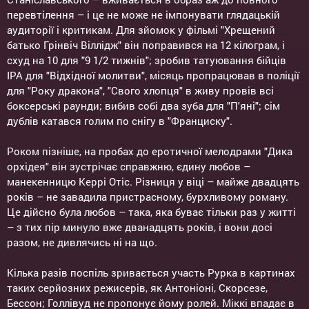
перевтілення – і це не може не імпонувати глядацькій
аудиторії і критикам. Для зйомок у фільмі "Хрещений
батько Грінвіч Віллідж" він поправився на 12 кілограм, і
схуд на 10 для "9 1/2 тижнів"; зробив татуювання бійців
ІРА для "Відхідної молитви", місяць пропрацював в поліції
для "Року дракона", "Свого хлопця" в живу провів всі
боксерські раунди; вибив собі два зуба для "П'яні"; сім
дублів катався голим по снігу в "Франциску".
Роком пізніше, на пробах до еротичної мелодрами "Дика
орхідея" він зустрічає справжню, єдину любов –
манекенницю Керрі Отіс. Різниця у віці – майже двадцять
років – не завадила пристрасному, бурхливому роману.
Це дійсно була любов – така, яка буває тільки раз у житті
– з тих пір минуло вже дванадцять років, і вони досі
разом, не дивлячись ні на що.
Кілька разів поспіль зривається участь Рурка в картинах
таких серйозних режисерів, як Антоніоні, Скорсезе,
Бессон; Голлівуд не пропонує йому ролей. Міккі впадає в