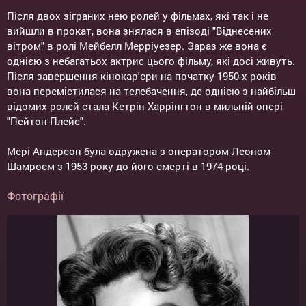
Після двох зіграних нею ролей у фільмах, які так і не
вийшли в прокат, вона знялася в епізоді "Віднесених
вітром" в ролі Мейбелл Мерріуезер. Зараз же вона є
однією з небагатьох актрис цього фільму, які досі живуть.
Після завершення кінокар'єри на початку 1950-х років
вона перемістилася на телебачення, де однією з найбільш
відомих ролей стала Кетрін Харрінгтон в мильній опері
"Пейтон-Плейс".
Мері Андерсон була одружена з оператором Леоном
Шамроєм з 1953 року до його смерті в 1974 році.
Фотографії