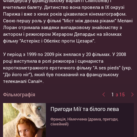
Фландерса у французькому варіанті Сімпсонів) і
вчительки балету. Дитинство вона провела в IX окрузі
Парижа і вже з юних років цікавилася кінематографом.
Свою першу роль у фільмі "Міст між двома ріками" Мелані
Лоран отримала завдяки випадковому знайомству з
актором і режисером Жераром Депардьє на зйомках
фільму "Астерікс і Обелікс проти Цезаря".
У період з 1999 по 2009 рік знялася у 20 фільмах. У 2008
році виступила в ролі режисера і сценариста
короткометражного еротичного фільму "A ses pieds" (укр.
"До його ніг"), який був показаний на французькому
телеканалі Canal+.
Фільмографія
1
з 15
Пригоди Мії та білого лева
Галвестон
Син
Серцеїд: повернення героя
Вічність
Біля моря
Ворог
Ілюзія обману
Франкофония. Мир кино
Облава
Концерт
Джек и Джил: Любов на
У кожного Джека є своя Джил
Вбивця
Мое сердце биться перестало
валізах
Франція, Німеччина (драма, пригоди,
США (трилер, драма, бойовик)
Франція, Бельгія (трилер, драма)
Франція (комедія)
Франція (драма)
США (драма, мелодрама)
Канада, Іспанія (трилер)
Франція, США (трилер, кримінал)
Бельгия, Египет, Канада, Ливан, Марокко,
Германия, Франция, Венгрия (драма)
Франция, Италия, Бельгия, Румыния
Канада, Франція (драма, комедія)
Франция (драма)
Франция (драма)
сімейний)
Франция (фестиваль)
(комедія, мюзикл)
Канада, Франция (драма, комедія)