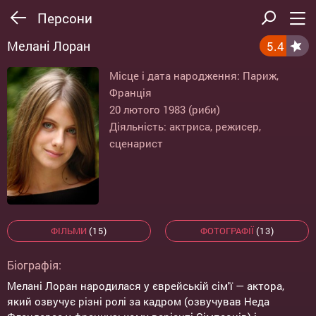
Персони
Мелані Лоран
5.4
Місце і дата народження: Париж,
Франція
20 лютого 1983 (риби)
Діяльність: актриса, режисер,
сценарист
ФІЛЬМИ
(15)
ФОТОГРАФІЇ
(13)
Біографія:
Мелані Лоран народилася у єврейській сім'ї — актора,
який озвучує різні ролі за кадром (озвучував Неда