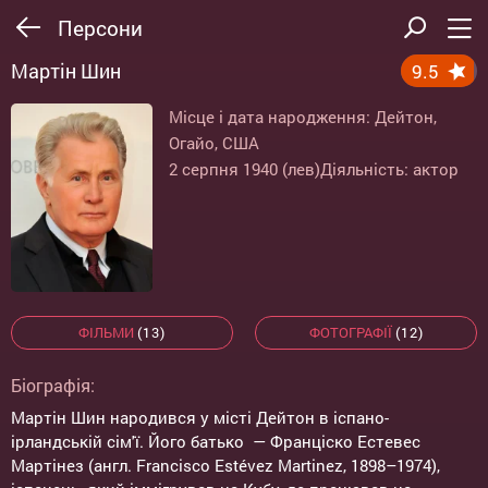
Персони
Мартін Шин
9.5
Місце і дата народження: Дейтон,
Огайо, США
2 серпня 1940 (лев)
Діяльність: актор
ФІЛЬМИ
(13)
ФОТОГРАФІЇ
(12)
Біографія:
Мартін Шин народився у місті Дейтон в іспано-
ірландській сім'ї. Його батько — Франціско Естевес
Мартінез (англ. Francisco Estévez Martinez, 1898–1974),