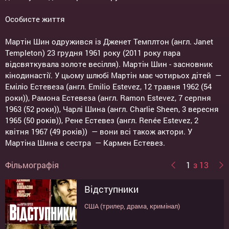
Особисте життя
Мартін Шин одружився із Дженет Темплтон (англ. Janet
Templeton) 23 грудня 1961 року (2011 року пара
відсвяткувала золоте весілля). Мартін Шин - засновник
кінодинастії. У цьому шлюбі Мартін має чотирьох дітей —
Еміліо Естевеза (англ. Emilio Estevez, 12 травня 1962 (54
роки)), Рамона Естевеза (англ. Ramon Estevez, 7 серпня
1963 (52 роки)), Чарлі Шина (англ. Charlie Sheen, 3 вересня
1965 (50 років)), Рене Естевез (англ. Renée Estevez, 2
квітня 1967 (49 років)) — вони всі також актори. У
Мартіна Шина є сестра — Кармен Естевез.
Фільмографія
1
з 13
Відступники
Треш
Новий Людина-павук 2
Шукаю друга на кінець світу
Нова людина - Павук
Кохання трапляеться
Подарунок
Сієста
Апокалiпсис сьогоднi
Боббі
Впыймай мене, якщо зможеш
Спаун
Отступники
США (трилер, драма, кримінал)
Великобританія (трилер, драма, пригоди)
США (бойовик, пригоди, фентезі)
США, Сінгапур, Малайзія, Індонезія (драма)
США (трилер, бойовик, пригоди)
США (драма, комедія)
США (трилер, пригоди)
США (трилер)
США (драма, бойовик, пригоди)
США (драма)
США (драма)
США (фантастика, трилер, бойовик)
США (трилер, драма)