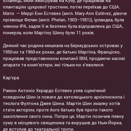
іспанець, який іммігрував на Кубу, де працював на
плантаціях цукрової тростини, потім переїхав до США.
Мати — Меррі Енн Естевез (англ. Mary-Ann Estévez, дівоче
прізвище Фелан (англ. Phelan, 1903–1951)), ірландка, була
членом ІРА, задля її ж безпеки була відправлена до США,
померла, коли Мартіну Шину було 11 років.
Деякий час родина мешкала на Бермудських островах у
1950-их та 1960-их роках, де батько Мартіна, Франціско,
працював представником компанії IBM, продаючи касові
апарати та комп'ютери, які тільки-но з'явилися.
Кар'єра
Рамон Антоніо Херардо Естевез узяв сценічний
псевдонім Шин із поваги до католицького архієпископа і
теолога Фултона Джея Шина. Мартін Шин змалку хотів
стати актором, проте його батько був проти такого
захоплення свого сина. Попри це, Мартін позичив певну
суму в місцевого священика та вирушив до Нью-Йорка,
де вступив до театральної трупи.