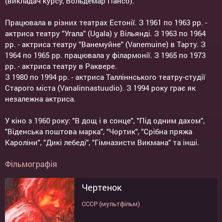
(викладач курсу, Вольдемар Пансо).
Працювала в різних театрах Естонії. З 1961 по 1963 рр. -
актриса театру "Угала" (Ugala) у Вільянді. З 1963 по 1964
рр. - актриса театру "Ванемуйне" (Vanemuine) в Тарту. З
1964 по 1965 рр. працювала у філармонії. З 1965 по 1973
рр. - актриса театру в Раквере.
З 1980 по 1994 рр. - актриса Талліннського театру-студії
Старого міста (Vanalinnastuudio). З 1994 року грає як
незалежна актриса.
У кіно з 1960 року: "В дощ і в сонце", "Під одним дахом",
"Віденська поштова марка", "Чортик", "Срібна пряжа
Кароліни", "Дикі лебеді", "Гімназисти Викмана" та інші.
Фільмографія
Чертенок
СССР (мультфільм)