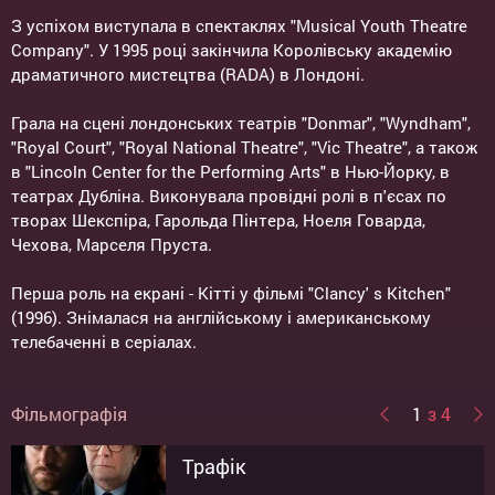
З успіхом виступала в спектаклях "Musical Youth Theatre
Company". У 1995 році закінчила Королівську академію
драматичного мистецтва (RADA) в Лондоні.
Грала на сцені лондонських театрів "Donmar", "Wyndham",
"Royal Court", "Royal National Theatre", "Vic Theatre", а також
в "Lincoln Center for the Performing Arts" в Нью-Йорку, в
театрах Дубліна. Виконувала провідні ролі в п'єсах по
творах Шекспіра, Гарольда Пінтера, Ноеля Говарда,
Чехова, Марселя Пруста.
Перша роль на екрані - Кітті у фільмі "Clancy' s Kitchen"
(1996). Знімалася на англійському і американському
телебаченні в серіалах.
Фільмографія
1
з 4
Трафік
Державні таємниці
Вихід: Боги і Царі
Наречена і забобони