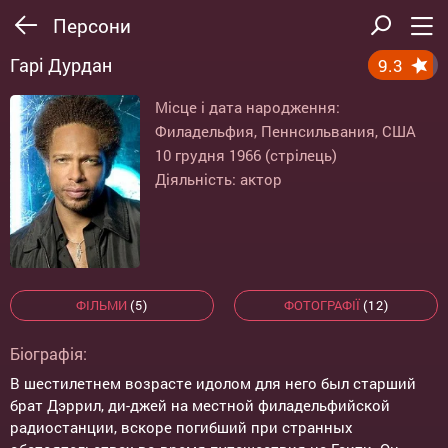
Персони
Гарі Дурдан
9.3
Місце і дата народження:
Филадельфия, Пеннсильвания, США
10 грудня 1966 (стрілець)
Діяльність: актор
ФІЛЬМИ
(5)
ФОТОГРАФІЇ
(12)
Біографія:
В шестилетнем возрасте идолом для него был старший
брат Дэррил, ди-джей на местной филадельфийской
радиостанции, вскоре погибший при странных