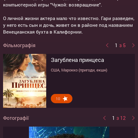
компьютерной игры "Чужой: возвращение".
О личной жизни актера мало что известно. Гари разведен,
у него есть сын и дочь, живет он в районе под названием
Венецианская бухта в Калифорнии.
Фільмографія
1
з 5
Загублена принцеса
День розплати
Холодна кров
Бетмен: Лицар Готему
Місто терору
США, Марокко (пригоди, екшн)
Марокко, США (бойовик, мелодрама)
Україна, Франція (трилер, екшн)
США, Япония (бойовик, мультфільм)
США (бойовик)
6.8
6.7
7.9
7.6
10
Фотографії
1
з 12