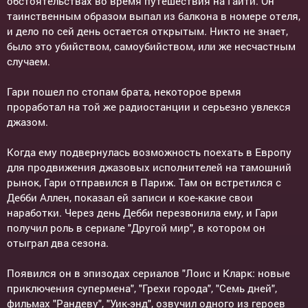
обстоятельствах во время путешествия на Гаити. Он
таинственным образом выпал из балкона в номере отеля,
и дело по сей день остается открытым. Никто не знает,
было это убийством, самоубийством, или же несчастным
случаем.
Гари пошел по стопам брата, некоторое время
проработал на той же радиостанции и серьезно увлекся
джазом.
Когда ему подвернулась возможность поехать в Европу
для продвижения джазовых исполнителей на тамошний
рынок, Гари отправился в Париж. Там он встретился с
Дебби Аллен, показал ей записи и кое-какие свои
наработки. Через день Дебби перезвонила ему, и Гари
получил роль в сериале "Другой мир", в котором он
отыграл два сезона.
Появился он в эпизодах сериалов "Лоис и Кларк: новые
приключения супермена", "Грехи города", "Семь дней",
фильмах "Рандеву", "Уик-энд", озвучил одного из героев