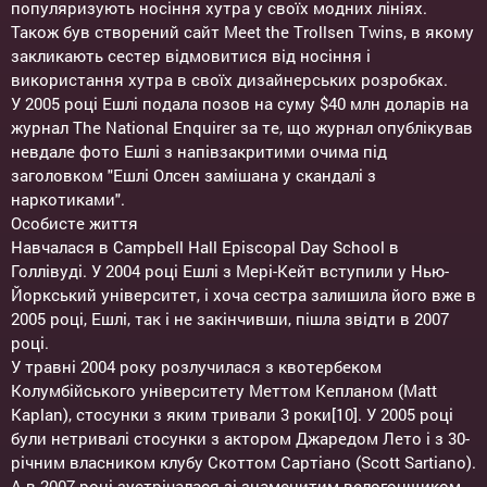
популяризують носіння хутра у своїх модних лініях.
Також був створений сайт Meet the Trollsen Twins, в якому
закликають сестер відмовитися від носіння і
використання хутра в своїх дизайнерських розробках.
У 2005 році Ешлі подала позов на суму $40 млн доларів на
журнал The National Enquirer за те, що журнал опублікував
невдале фото Ешлі з напівзакритими очима під
заголовком "Ешлі Олсен замішана у скандалі з
наркотиками".
Особисте життя
Навчалася в Campbell Hall Episcopal Day School в
Голлівуді. У 2004 році Ешлі з Мері-Кейт вступили у Нью-
Йоркський університет, і хоча сестра залишила його вже в
2005 році, Ешлі, так і не закінчивши, пішла звідти в 2007
році.
У травні 2004 року розлучилася з квотербеком
Колумбійського університету Меттом Кепланом (Matt
Kaplan), стосунки з яким тривали 3 роки[10]. У 2005 році
були нетривалі стосунки з актором Джаредом Лето і з 30-
річним власником клубу Скоттом Сартіано (Scott Sartiano).
А в 2007 році зустрічалася зі знаменитим велогонщиком