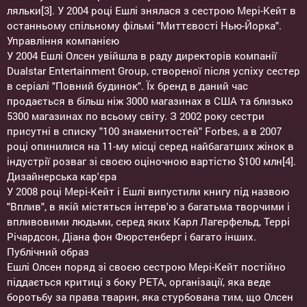
ляльки[3]. У 2004 році Ешлі знялася з сестрою Мері-Кейт в
останньому спільному фільмі "Миттєвості Нью-Йорка".
Управління компанією
У 2004 Ешлі Олсен увійшла в раду директорів компанії
Dualstar Entertainment Group, створеної після успіху сестер
в серіалі "Повний будинок". Їх бренд в даний час
продається в більш ніж 3000 магазинах в США та близько
5300 магазинах по всьому світу. З 2002 року сестри
присутні в списку "100 знаменитостей" Forbes, а в 2007
році опинилися на 11-му місці серед найбагатших жінок в
індустрії розваг зі своєю оціночною вартістю $100 млн[4].
Дизайнерська кар'єра
У 2008 році Мері-Кейт і Ешлі випустили книгу під назвою
"Вплив", в якій містяться інтерв'ю з багатьма творчими і
впливовими людьми, серед яких Карл Лагерфельд, Террі
Річардсон, Діана фон Фюрстенберг і багато інших.
Публічний образ
Ешлі Олсен поряд зі своєю сестрою Мері-Кейт постійно
піддається критиці з боку PETA, організації, яка веде
боротьбу за права тварин, яка стурбована тим, що Олсен