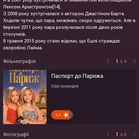
Ленсом Армстронгом[14].
З 2008 року зустрічалася з актором Джастіном Барта.
Ходили чутки, що пара, можливо, скоро одружиться. Але в
березні 2011 року пара розлучилася після двох років
стосунків.
8 травня 2015 року стало відомо, що Ешлі страждає
хворобою Лайма.
Фільмографія
1
з 4
Паспорт до Парижа
Сонячні канікули
Рот на замок!
Двое: Я и моя тень
США (комедія)
США (комедія)
США, Австралия (комедія)
США (комедія)
8.4
8.2
8.2
7.9
Фотографії
1
з 6