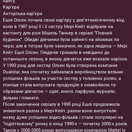
одягу.
Кар'єра
Акторська кар'єра
Ешлі Олсен почала свою кар'єру у дев'ятимісячному віці,
коли в 1987 році її і її сестру Мері-Кейт відібрали на
кастингу для ролі Мішель Таннер в серіалі "Повний
будинок". Обидві дівчинки були зайняті на зйомках по
черзі, але в титрах були зазначені, як одна людина — Мері
Кейт Ешлі Олсен. Глядачів тримали в невіданні до
останнього сезону, в якому дівчаток вже вказали нарізно.
У 1993 році для сестер Олсен була створена компанія
Dualstar, яка спочатку займалася виробництвом вельми
успішних фільмів за участю сестер у головних ролях, а
пізніше стала випускати продукцію з символікою та
образами дівчаток — одяг, книги, парфуми, журнали,
фільми і плакати.
Після закінчення серіалу в 1995 році Ешлі продовжила
зніматися разом з Мері-Кейт, разом вони випустили
низку дуже успішних відео-фільмів і стали популярні на
"підлітковому" ринку в кінці 1990-х — початку 2000-х років.
Також у 2000-2005 роках випускалися компанією Mattel їх