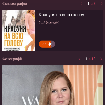
Фільмографія
1
з 3
Красуня на всю голову
Безсоромна мандрівка
Дівчина без комплексів
США (комедія)
США (комедія)
США (комедія)
7.7
5.8
5.6
Фотографії
1
з 13