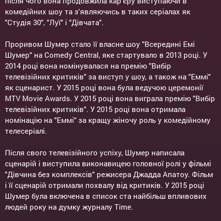
після чого вона продовжила кар'єру виступаючи в
комедійних шоу та з'являючись в таких серіалах як
"Студія 30", "Луї" і "Дівчата".
Проривом Шумер стало її власне шоу "Всередині Емі
Шумер" на Comedy Central, яке стартувало в 2013 році. У
2014 році вона номінувалася на премію "Вибір
телевізійних критиків" за виступ у шоу, а також на "Еммі"
як сценарист. У 2015 році вона була ведучою церемонії
MTV Movie Awards. У 2015 році вона виграла премію "Вибір
телевізійних критиків". У 2015 році вона отримала
номінацію на "Еммі" за кращу жіночу роль у комедійному
телесеріалі.
Після свого телевізійного успіху, Шумер написала
сценарій і виступила виконавицею головної ролі у фільмі
"Дівчина без комплексів" режисера Джадда Апатоу. Фільм
і її сценарій отримали похвалу від критиків. У 2015 році
Шумер була включена в список ста найбільш впливових
людей року на думку журналу Time.