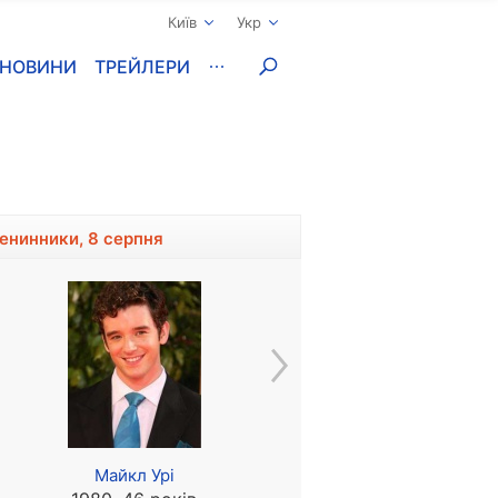
Київ
Укр
НОВИНИ
ТРЕЙЛЕРИ
менинники, 8 серпня
Майкл Урі
Конні Стівенс