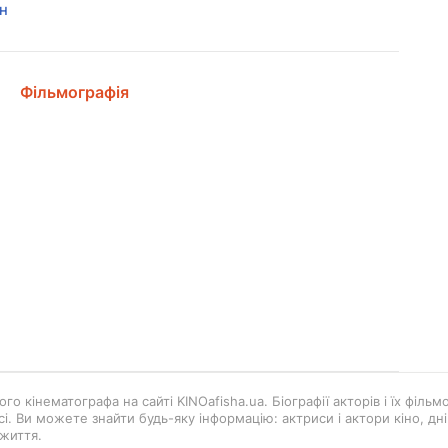
н
Фільмографія
го кінематографа на сайті KINOafisha.ua. Біографії акторів і їх філь
і. Ви можете знайти будь-яку інформацію: актриси і актори кіно, д
життя.