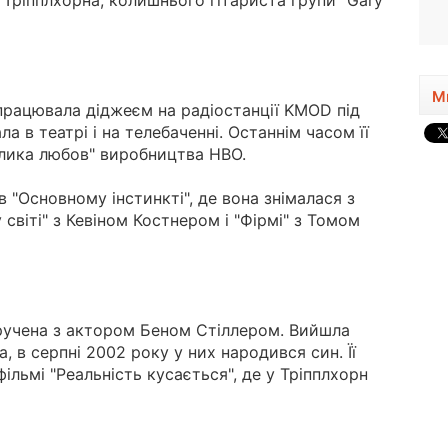
 Тріпплхорна, колишнього гітариста групи "Gary
1951, 75 років
М
працювала діджеєм на радіостанції KMOD під
 в театрі і на телебаченні. Останнім часом її
елика любов" виробництва HBO.
в "Основному інстинкті", де вона знімалася з
світі" з Кевіном Костнером і "Фірмі" з Томом
аручена з актором Беном Стіллером. Вийшла
, в серпні 2002 року у них народився син. Її
фільмі "Реальність кусається", де у Тріпплхорн