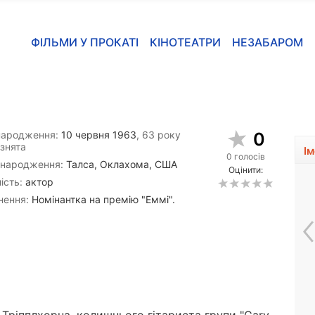
ФІЛЬМИ У ПРОКАТІ
КІНОТЕАТРИ
НЕЗАБАРОМ
народження:
10 червня 1963
, 63 року
0
знята
І
0 голосів
 народження:
Талса, Оклахома, США
Оцінити:
ість:
актор
нення:
Номінантка на премію "Еммі".
Мартін Брест