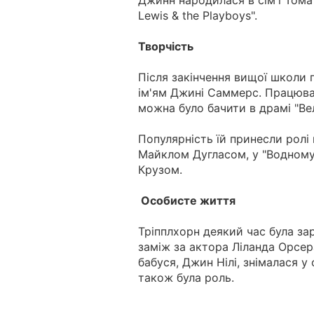
Джинн народилася в сім'ї Тома
Lewis & the Playboys".
Творчість
Після закінчення вищої школи 
ім'ям Джині Саммерс. Працювала
можна було бачити в драмі "В
Популярність їй принесли ролі 
Майклом Дугласом, у "Водному 
Крузом.
Особисте життя
Тріпплхорн деякий час була з
заміж за актора Ліланда Орсера
бабуся, Джин Нілі, знімалася у 
також була роль.