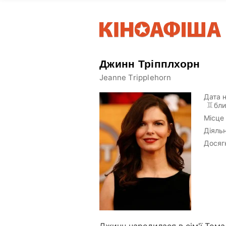
Джинн Тріпплхорн
Jeanne Tripplehorn
Дата 
бли
Місце
Діяльн
Досяг