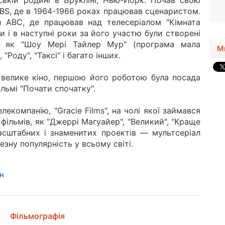
ькій родині в Брукліні, Нью-Йорк. Почав свою
1988, 38 років
 CBS, де в 1964-1966 роках працював сценаристом.
 ABC, де працював над телесеріалом "Кімната
и і в наступні роки за його участю були створені
, як "Шоу Мері Тайлер Мур" (програма мала
М
"Роду", "Таксі" і багато інших.
 велике кіно, першою його роботою була посада
льмі "Почати спочатку".
лекомпанію, "Gracie Films", на чолі якої займався
ільмів, як "Джеррі Магуайер", "Великий", "Краще
асштабних і знаменитих проектів — мультсеріал
зну популярність у всьому світі.
н
Фільмографія