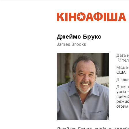
Джеймс Брукс
James Brooks
Дата 
тел
Місце
США
Діяльн
Досяг
успіх 
премій
режисе
отрим