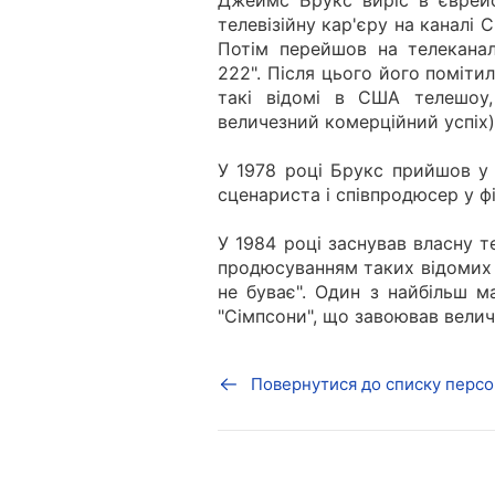
Джеймс Брукс виріс в єврейс
телевізійну кар'єру на каналі
Потім перейшов на телеканал
222". Після цього його помітил
такі відомі в США телешоу
величезний комерційний успіх), 
У 1978 році Брукс прийшов у
сценариста і співпродюсер у фі
У 1984 році заснував власну те
продюсуванням таких відомих ф
не буває". Один з найбільш м
"Сімпсони", що завоював величе
Повернутися до списку персо