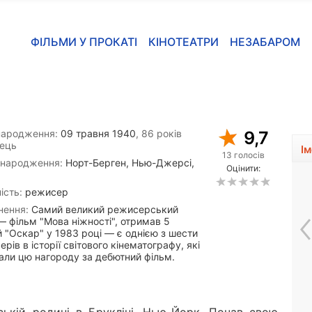
ФІЛЬМИ У ПРОКАТІ
КІНОТЕАТРИ
НЕЗАБАРОМ
народження:
09 травня 1940
, 86 років
9,7
ець
І
13 голосів
 народження:
Норт-Берген, Нью-Джерсі,
Оцінити:
ість:
режисер
нення:
Самий великий режисерський
— фільм "Мова ніжності", отримав 5
 "Оскар" у 1983 році — є однією з шести
рів в історії світового кінематографу, які
али цю нагороду за дебютний фільм.
Велімір Русаков