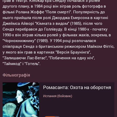
грав в театрі. Кінокар'єра Сендзу почалася з ролей
другого плану, в 1984 році він зіграв роль фотографа в
фільмі Ролана Жоффе "Поля смерті". Популярність до
нього прийшла після ролі Джорджа Емерсона в картині
Джеймса Айворі "Кімната з видом" (1985), після чого
Сендз перебрався до Голлівуду. В кінці 1980-х - початку
1990-х він зіграв кілька ролей у фільмах жахів, зокрема, в
"Чорнокнижнику" (1989). У 1994 році розпочалася
співпраця Сендз з британським режисером Майком Фіггіс,
у якого він грав в картинах "Версія Браунінга",
"Залишаючи Лас-Вегас", "Побачення на одну ніч",
"Таймкод" і "Готель".
Фільмографія
Ромасанта: Охота на оборотня
Испания (бойовик)