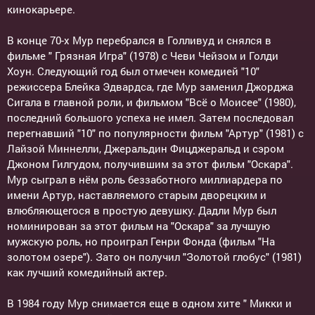
кинокарьере.
В конце 70-х Мур перебрался в Голливуд и снялся в
фильме " Грязная Игра" (1978) с Чеви Чейзом и Голди
Хоун. Следующий год был отмечен комедией "10"
режиссера Блейка Эдвардса, где Мур заменил Джорджа
Сигала в главной роли, и фильмом "Всё о Моисее" (1980),
последний большого успеха не имел. Затем последовал
перегнавший "10" по популярности фильм "Артур" (1981) с
Лайзой Миннелли, Джеральдин Фицджеральд и сэром
Джоном Гилгудом, получившим за этот фильм "Оскара".
Мур сыграл в нём роль беззаботного миллиардера по
имени Артур, наставляемого старым дворецким и
влюбляющегося в простую девушку. Дадли Мур был
номинирован за этот фильм на "Оскара" за лучшую
мужскую роль, но проиграл Генри Фонда (фильм "На
золотом озере"). Зато он получил "Золотой глобус" (1981)
как лучший комедийный актер.
В 1984 году Мур снимается еще в одном хите " Микки и