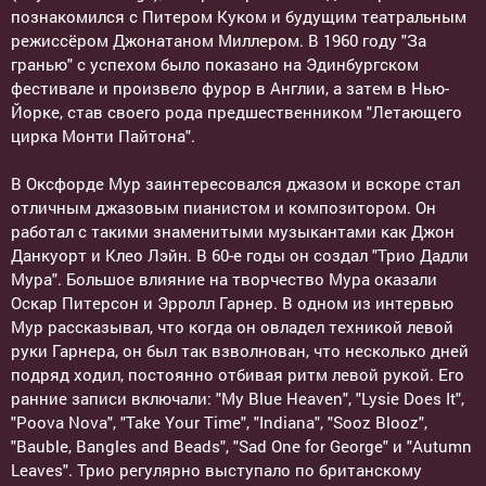
познакомился с Питером Куком и будущим театральным
режиссёром Джонатаном Миллером. В 1960 году "За
гранью" с успехом было показано на Эдинбургском
фестивале и произвело фурор в Англии, а затем в Нью-
Йорке, став своего рода предшественником "Летающего
цирка Монти Пайтона".
В Оксфорде Мур заинтересовался джазом и вскоре стал
отличным джазовым пианистом и композитором. Он
работал с такими знаменитыми музыкантами как Джон
Данкуорт и Клео Лэйн. В 60-е годы он создал "Трио Дадли
Мура". Большое влияние на творчество Мура оказали
Оскар Питерсон и Эрролл Гарнер. В одном из интервью
Мур рассказывал, что когда он овладел техникой левой
руки Гарнера, он был так взволнован, что несколько дней
подряд ходил, постоянно отбивая ритм левой рукой. Его
ранние записи включали: "My Blue Heaven", "Lysie Does It",
"Poova Nova", "Take Your Time", "Indiana", "Sooz Blooz",
"Bauble, Bangles and Beads", "Sad One for George" и "Autumn
Leaves". Трио регулярно выступало по британскому