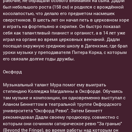
рабочие, не обращали особого внимания на сына. Дадли
был небольшого роста (158 см) и родился с врождённой
косолапостью, что делало его предметом насмешек
сверстников. В шесть лет он начал петь в церковном хоре
и играть на фортепьяно и скрипке. Он быстро показал
себя как талантливый пианист и органист, а в 14 лет уже
играл на органе во время церковных венчаний. Дадли
посещал окружную среднюю школу в Дагенхэме, где брал
уроки музыки у преподавателя Питера Корка, с которым
его связали долгие годы дружбы.
Оксфорд
Музыкальный талант Мура помог ему выиграть
стипендию Колледжа Магдалины в Оксфорде. Обучаясь
там музыке и композиции, он одновременно выступал с
Аланом Беннеттом в театральной труппе Окфордского
университета "Оксфорд Ревю". Затем Беннетт
рекомендовал Дадли своему продюсеру, совместно с
которым они сочинили сатирическое ревю "За гранью"
(Beyond the Fringe), во время работы над которым он