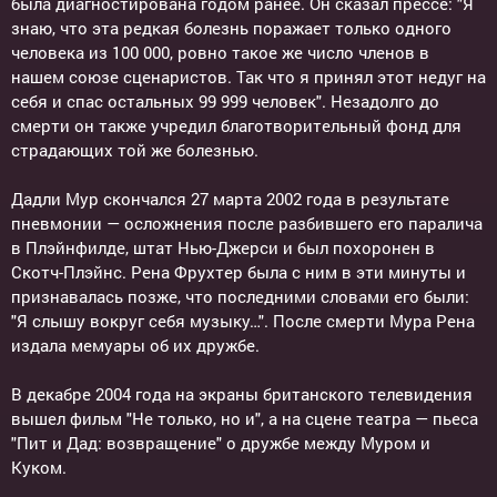
была диагностирована годом ранее. Он сказал прессе: "Я
знаю, что эта редкая болезнь поражает только одного
человека из 100 000, ровно такое же число членов в
нашем союзе сценаристов. Так что я принял этот недуг на
себя и спас остальных 99 999 человек". Незадолго до
смерти он также учредил благотворительный фонд для
страдающих той же болезнью.
Дадли Мур скончался 27 марта 2002 года в результате
пневмонии — осложнения после разбившего его паралича
в Плэйнфилде, штат Нью-Джерси и был похоронен в
Скотч-Плэйнс. Рена Фрухтер была с ним в эти минуты и
признавалась позже, что последними словами его были:
"Я слышу вокруг себя музыку…". После смерти Мура Рена
издала мемуары об их дружбе.
В декабре 2004 года на экраны британского телевидения
вышел фильм "Не только, но и", а на сцене театра — пьеса
"Пит и Дад: возвращение" о дружбе между Муром и
Куком.