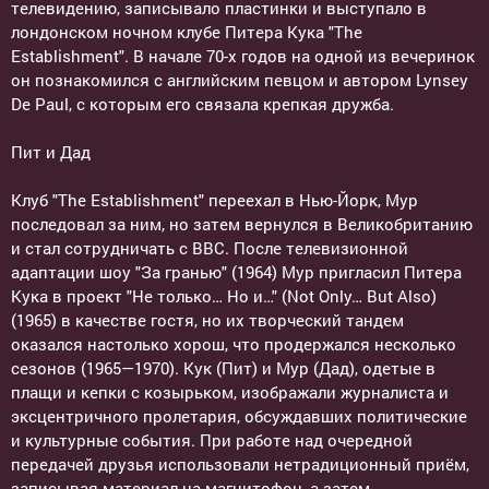
телевидению, записывало пластинки и выступало в
лондонском ночном клубе Питера Кука "The
Establishment". В начале 70-х годов на одной из вечеринок
он познакомился с английским певцом и автором Lynsey
De Paul, с которым его связала крепкая дружба.
Пит и Дад
Клуб "The Establishment" переехал в Нью-Йорк, Мур
последовал за ним, но затем вернулся в Великобританию
и стал сотрудничать с BBC. После телевизионной
адаптации шоу "За гранью" (1964) Мур пригласил Питера
Кука в проект "Не только… Но и…" (Not Only… But Also)
(1965) в качестве гостя, но их творческий тандем
оказался настолько хорош, что продержался несколько
сезонов (1965—1970). Кук (Пит) и Мур (Дад), одетые в
плащи и кепки с козырьком, изображали журналиста и
эксцентричного пролетария, обсуждавших политические
и культурные события. При работе над очередной
передачей друзья использовали нетрадиционный приём,
записывая материал на магнитофон, а затем