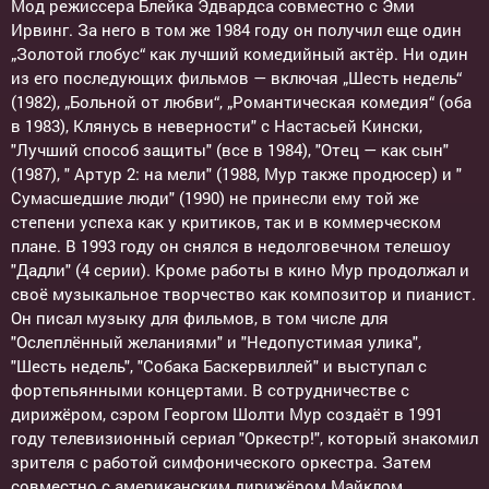
Мод режиссера Блейка Эдвардса совместно с Эми
Ирвинг. За него в том же 1984 году он получил еще один
„Золотой глобус“ как лучший комедийный актёр. Ни один
из его последующих фильмов — включая „Шесть недель“
(1982), „Больной от любви“, „Романтическая комедия“ (оба
в 1983), Клянусь в неверности" с Настасьей Кински,
"Лучший способ защиты" (все в 1984), "Отец — как сын"
(1987), " Артур 2: на мели" (1988, Мур также продюсер) и "
Сумасшедшие люди" (1990) не принесли ему той же
степени успеха как у критиков, так и в коммерческом
плане. В 1993 году он снялся в недолговечном телешоу
"Дадли" (4 серии). Кроме работы в кино Мур продолжал и
своё музыкальное творчество как композитор и пианист.
Он писал музыку для фильмов, в том числе для
"Ослеплённый желаниями" и "Недопустимая улика",
"Шесть недель", "Собака Баскервиллей" и выступал с
фортепьянными концертами. В сотрудничестве с
дирижёром, сэром Георгом Шолти Мур создаёт в 1991
году телевизионный сериал "Оркестр!", который знакомил
зрителя с работой симфонического оркестра. Затем
совместно с американским дирижёром Майклом