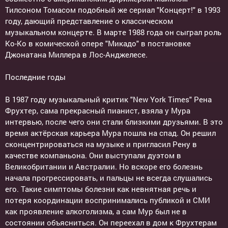
Тилсоном Томасом подобный же сериал "Концерт!" в 1993
году, дающий представление о классическом
музыкальном концерте. В марте 1988 года он сыграл роль
Ко-Ко в комической опере "Микадо" в постановке
Джонатана Миллера в Лос-Анджелесе.
Последние годы
В 1987 году музыкальный критик "New York Times" Рена
Фрухтер, сама прекрасный пианист, взяла у Мура
интервью, после чего они стали близкими друзьями. В это
время актёрская карьера Мура пошла на спад. Он решил
сконцентрироваться на музыке и пригласил Рену в
качестве компаньона. Они выступали дуэтом в
Великобритании и Австралии. Но вскоре его болезнь
начала прогрессировать, и пальцы не всегда слушались
его. Такие симптомы болезни как невнятная речь и
потеря координации воспринимались публикой и СМИ
как проявление алкоголизма, а сам Мур был не в
состоянии объясниться. Он переехал в дом к Фрухтерам