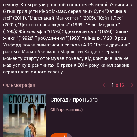
сезону. Крім регулярної роботи на телебаченні з'явився в
більш тридцяти кінофільмах, серед яких були "Хатина в
лісі" (2011), "Маленький Манхеттен" (2005), "Кейт і Лео"
(2001), "Двохсотрічна людина" (1999), "Біллі Медісон "
(1995)," Філадельфія "(1993)," Ідеальний світ "(1993)," Запах
жінки "(1992)," Пробудження "(1990) та інших. У 2013 році,
Уітфорд почав зніматися в ситкомі ABC "Третя дружина"
разом з Малин Акерман і Марші Гей Харден. Серіал з
моменту старту отримував похвалу від критиків, але не
мав успіху в рейтингах. 8 травня 2014 року канал закрив
серіал після одного сезону.
Фільмографія
1
з 12
Спогади про нього
Пташка у клітці
Поклик пращурів
Ґодзілла II: Король монстрів
Час відплати
Темні уми
Секретне досьє
Пастка
Порятунок містера Бенкса
Хижа в лісі
Аромат жінки
Джинсы-талисман
США (романтика)
США (трилер, драма)
США (пригоди)
США (фантастика, бойовик, пригоди)
США (трилер, драма, бойовик, кримінал)
США (фантастика, трилер)
США (трилер, драма, історичний, біографія)
США (трилер)
США, Великобританія, Австралія (драма)
США (трилер, жахи)
США (драма, комедія)
США (драма)