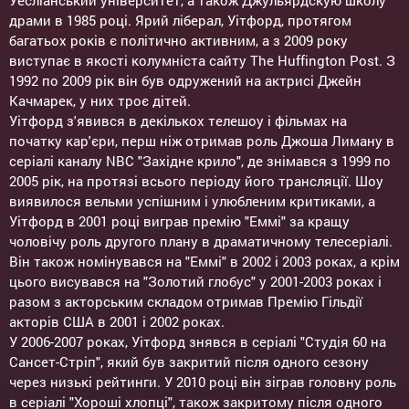
Уесліанський університет, а також Джульярдскую школу
драми в 1985 році. Ярий ліберал, Уітфорд, протягом
багатьох років є політично активним, а з 2009 року
виступає в якості колумніста сайту The Huffington Post. З
1992 по 2009 рік він був одружений на актрисі Джейн
Качмарек, у них троє дітей.
Уітфорд з'явився в декількох телешоу і фільмах на
початку кар'єри, перш ніж отримав роль Джоша Лиману в
серіалі каналу NBC "Західне крило", де знімався з 1999 по
2005 рік, на протязі всього періоду його трансляції. Шоу
виявилося вельми успішним і улюбленим критиками, а
Уітфорд в 2001 році виграв премію "Еммі" за кращу
чоловічу роль другого плану в драматичному телесеріалі.
Він також номінувався на "Еммі" в 2002 і 2003 роках, а крім
цього висувався на "Золотий глобус" у 2001-2003 роках і
разом з акторським складом отримав Премію Гільдії
акторів США в 2001 і 2002 роках.
У 2006-2007 роках, Уітфорд знявся в серіалі "Студія 60 на
Сансет-Стріп", який був закритий після одного сезону
через низькі рейтинги. У 2010 році він зіграв головну роль
в серіалі "Хороші хлопці", також закритому після одного