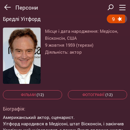
Персони
Бредлі Уітфорд
9
Місце і дата народження: Медісон,
Вісконсін, США
9 жовтня 1959 (терези)
Діяльність: актор
ФІЛЬМИ
(12)
ФОТОГРАФІЇ
(12)
Біографія:
Американський актор, сценарист.
Уітфорд народився в Медісоні, штат Вісконсін, і закінчив