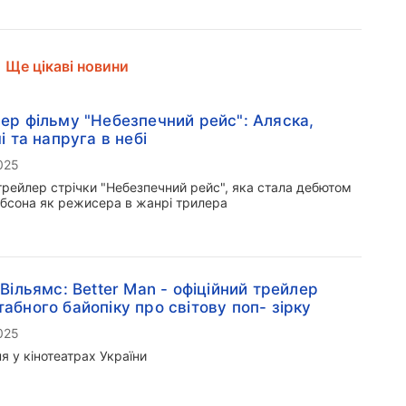
Ще цікаві новини
ер фільму "Небезпечний рейс": Аляска,
чі та напруга в небі
025
трейлер стрічки "Небезпечний рейс", яка стала дебютом
ібсона як режисера в жанрі трилера
 Вільямс: Better Man - офіційний трейлер
абного байопіку про світову поп- зірку
025
ня у кінотеатрах України