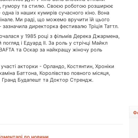
ту, гумору та стилю. Своєю роботою розширює
- одна із наших кумирів сучасного кіно. Вона
інале. Ми раді, що можемо вручити їй цього
- зазначила директорка фестивалю Тріція Таттл.
почалася у 1985 році з фільмів Дерека Джармена,
погляд і Едуард II. За роль у стрічці Майкл
 BAFTA та Оскар за найкращу жіночу роль
 участі акторки - Орландо, Костянтин, Хроніки
жаміна Баттона, Королівство повного місяця,
ь Гранд Будапешт та Доктор Стрендж.
Ф
оментарі до новини