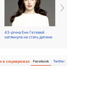
43-річна Енн Гетевей
Розпочалися зйомки
Ре
натякнула на стать дитини
серіалу про The Beatles
м
и в соцмережах
Facebook
Twitter