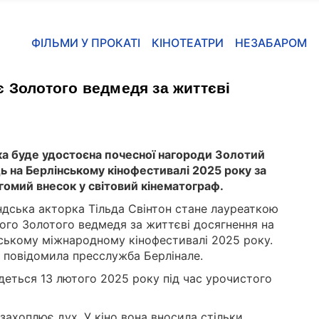
ФІЛЬМИ У ПРОКАТІ
КІНОТЕАТРИ
НЕЗАБАРОМ
є Золотого ведмедя за життєві
а буде удостоєна почесної нагороди Золотий
ь на Берлінському кінофестивалі 2025 року за
агомий внесок у світовий кінематограф.
дська акторка Тільда Свінтон стане лауреаткою
ого Золотого ведмедя за життєві досягнення на
ському міжнародному кінофестивалі 2025 року.
 повідомила пресслужба Берлінале.
деться 13 лютого 2025 року під час урочистого
 захоплює дух. У кіно вона вносила стільки