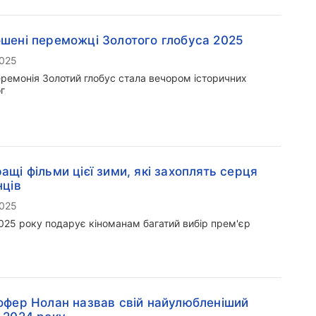
шені переможці Золотого глобуса 2025
2025
еремонія Золотий глобус стала вечором історичних
г
ащі фільми цієї зими, які захоплять серця
нців
2025
025 року подарує кіноманам багатий вибір прем'єр
офер Нолан назвав свій найулюбленіший