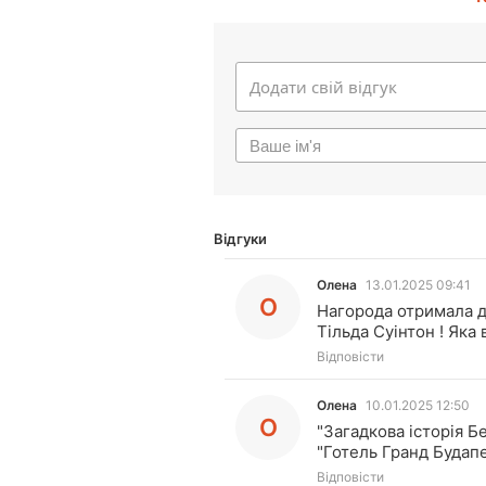
Відгуки
Олена
13.01.2025 09:41
О
Нагорода отримала д
Тільда Суінтон ! Яка 
Відповісти
Олена
10.01.2025 12:50
О
"Загадкова історія Б
"Готель Гранд Будапе
Відповісти