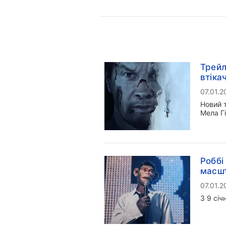
Трейл
втіка
07.01.2
Новий 
Мела Г
Роббі
масшт
07.01.2
З 9 січ