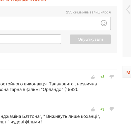
255
символів залишилося
Опублікувати
М
остойного виконавця. Талановита , незвична
вона гарна в фільмі "Орландо" (1992).
енджаміна Баттона", " Виживуть лише коханці",
шт " чудові фільми !