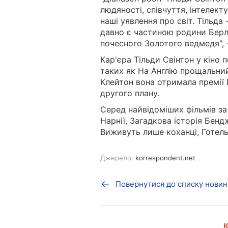
людяності, співчуття, інтелек
наші уявлення про світ. Тільда 
давно є частиною родини Берл
почесного Золотого ведмедя", 
Кар'єра Тільди Свінтон у кіно 
таких як На Англію прощальний 
Клейтон вона отримала премії
другого плану.
Серед найвідоміших фільмів за
Нарнії, Загадкова історія Бенд
Виживуть лише коханці, Готел
Джерело:
korrespondent.net
Повернутися до списку новин
К