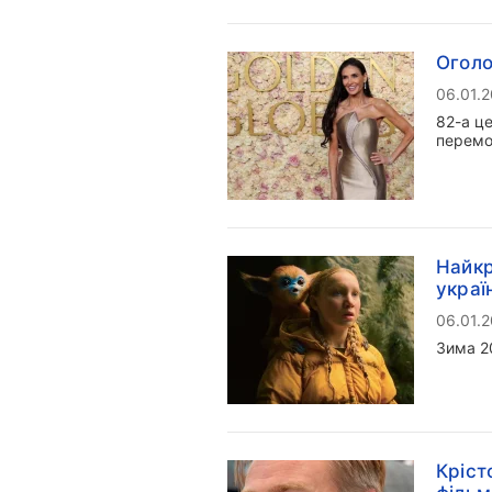
Оголо
06.01.
82-а ц
перемо
Найкр
украї
06.01.
Зима 2
Кріст