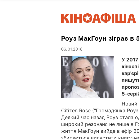
Роуз МакГоун зіграє в 
06.01.2018
У 2017
кіносп
кар'єр
пишуть
пропоз
5-сері
Новий 
Citizen Rose ("Громадянка Роуз"
Деякий час назад Роуз стала о
широкий резонанс не лише в Гол
життя МакГоун вийде в ефір 30 
збирається випустити книгу-ме