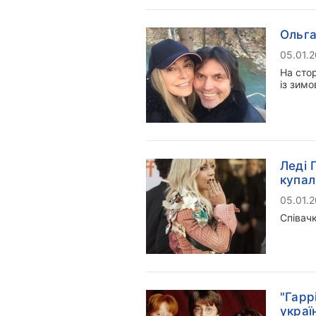
Ольга
05.01.
На стор
із зимо
Леді 
купал
05.01.
Співач
"Гарр
украї