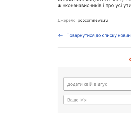
жінконенависників і про усі ут
Джерело:
popcornnews.ru
Повернутися до списку новин
К