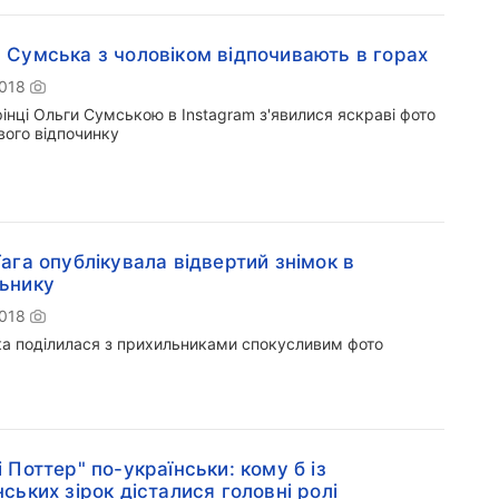
 Сумська з чоловіком відпочивають в горах
2018
інці Ольги Сумською в Instagram з'явилися яскраві фото
вого відпочинку
Гага опублікувала відвертий знімок в
ьнику
2018
ка поділилася з прихильниками спокусливим фото
і Поттер" по-українськи: кому б із
нських зірок дісталися головні ролі