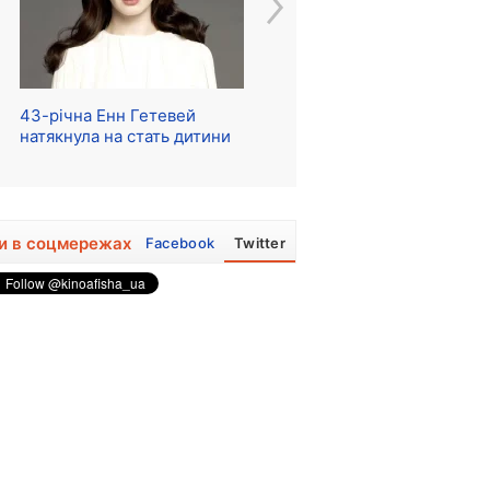
43-річна Енн Гетевей
Розпочалися зйомки
Ре
натякнула на стать дитини
серіалу про The Beatles
м
и в соцмережах
Facebook
Twitter