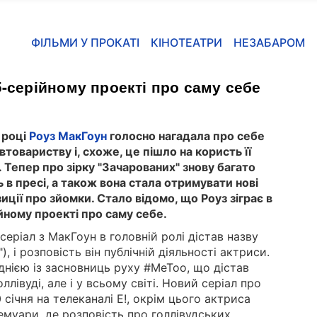
ФІЛЬМИ У ПРОКАТІ
КІНОТЕАТРИ
НЕЗАБАРОМ
5-серійному проекті про саму себе
 році
Роуз МакГоун
голосно нагадала про себе
івтовариству і, схоже, це пішло на користь її
і. Тепер про зірку "Зачарованих" знову багато
 в пресі, а також вона стала отримувати нові
иції про зйомки. Стало відомо, що Роуз зіграє в
йному проекті про саму себе.
серіал з МакГоун в головній ролі дістав назву
), і розповість він публічній діяльності актриси.
днією із засновниць руху #MeToo, що дістав
лівуді, але і у всьому світі. Новий серіал про
січня на телеканалі E!, окрім цього актриса
муари, де розповість про голлівудських