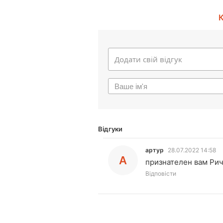
К
Відгуки
артур
28.07.2022 14:58
А
признателен вам Ри
Відповісти