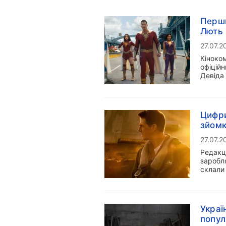
Перши
Лють 
27.07.2
Кіноком
офіцій
Девіда 
Цифри
зйомк
27.07.2
Редакці
заробля
склали
Украї
попул