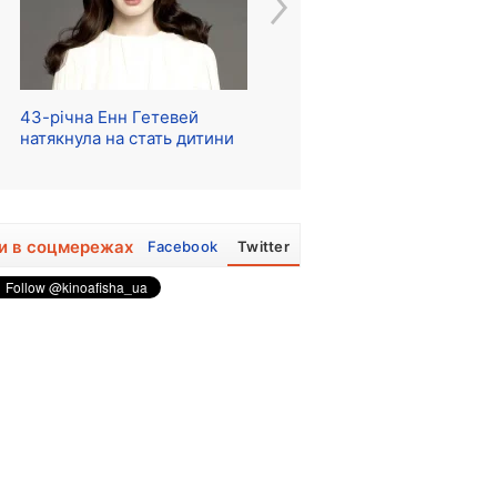
43-річна Енн Гетевей
Розпочалися зйомки
Ре
натякнула на стать дитини
серіалу про The Beatles
м
и в соцмережах
Facebook
Twitter