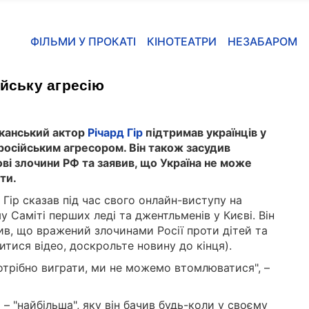
ФІЛЬМИ У ПРОКАТІ
КІНОТЕАТРИ
НЕЗАБАРОМ
ійську агресію
канський актор
Річард Гір
підтримав українців у
з російським агресором. Він також засудив
ові злочини РФ та заявив, що Україна не може
ти.
 Гір сказав під час свого онлайн-виступу на
у Саміті перших леді та джентльменів у Києві. Він
ив, що вражений злочинами Росії проти дітей та
итися відео, доскрольте новину до кінця).
потрібно виграти, ми не можемо втомлюватися", –
і – "найбільша", яку він бачив будь-коли у своєму