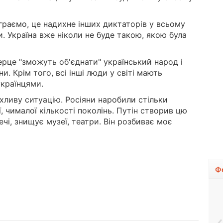
ограємо, це надихне інших диктаторів у всьому
ти. Україна вже ніколи не буде такою, якою була
ерце "зможуть об'єднати" український народ і
и. Крім того, всі інші люди у світі мають
українцями.
иву ситуацію. Росіяни наробили стільки
ї, чималої кількості поколінь. Путін створив цю
ечі, знищує музеї, театри. Він розбиває моє
Ф