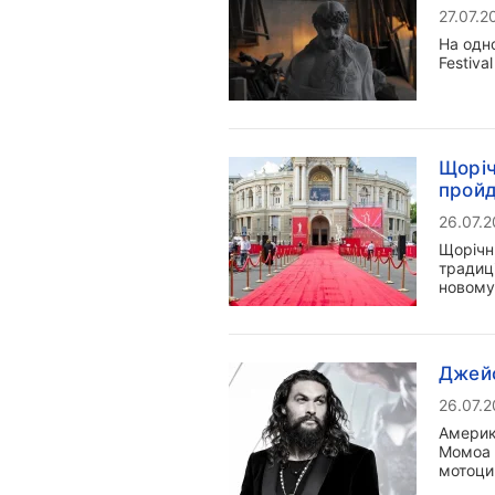
27.07.2
На одн
Festiva
Щоріч
пройд
26.07.
Щорічн
традиці
новому
Джейс
26.07.
Америк
Момоа (
мотоци