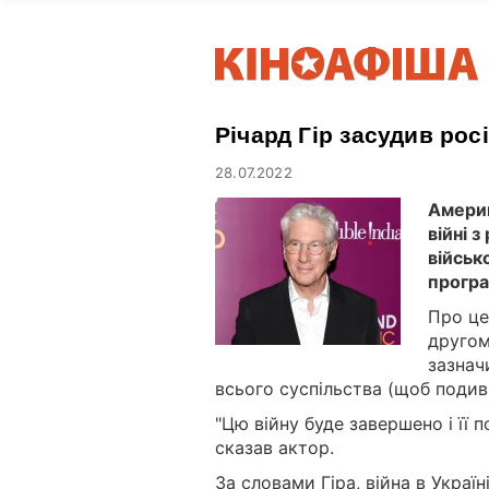
Річард Гір засудив рос
28.07.2022
Амери
війні 
військ
програ
Про це
другом
зазнач
всього суспільства (щоб подив
"Цю війну буде завершено і її 
сказав актор.
За словами Гіра, війна в Україн