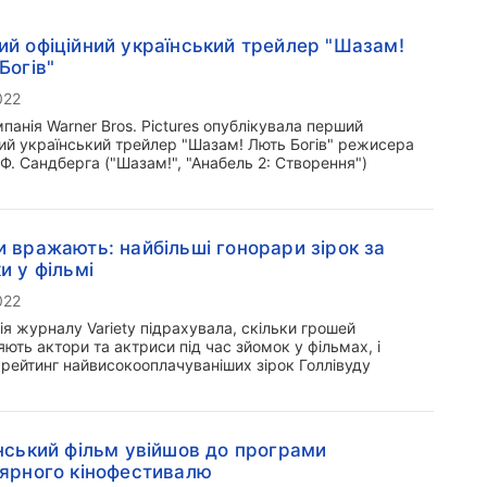
й офіційний український трейлер "Шазам!
Богів"
022
панія Warner Bros. Pictures опублікувала перший
ний український трейлер "Шазам! Лють Богів" режисера
Ф. Сандберга ("Шазам!", "Анабель 2: Створення")
 вражають: найбільші гонорари зірок за
и у фільмі
022
я журналу Variety підрахувала, скільки грошей
ють актори та актриси під час зйомок у фільмах, і
 рейтинг найвисокооплачуваніших зірок Голлівуду
нський фільм увійшов до програми
ярного кінофестивалю