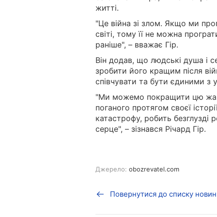
житті.
"Це війна зі злом. Якщо ми пр
світі, тому її не можна програ
раніше", – вважає Гір.
Він додав, що людські душа і с
зробити його кращим після війн
співчувати та бути єдиними з 
"Ми можемо покращити цю жахл
поганого протягом своєї історі
катастрофу, робить безглузді р
серце", – зізнався Річард Гір.
Джерело:
obozrevatel.com
Повернутися до списку новин