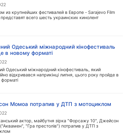
022
ом из крупнейших фестивалей в Европе - Sarajevo Film
l представят всего шесть украинских кинолент
ний Одеський міжнародний кінофестиваль
е в новому форматі
2022
ий Одеський міжнародний кінофестиваль, який
йно відкривався наприкінці липня, цього року пройде в
 форматі
он Момоа потрапив у ДТП з мотоциклом
2022
анський актор, майбутня зірка "Форсажу 10", Джейсон
"Аквамен", "Гра престолів") потрапив у ДТП з
клом