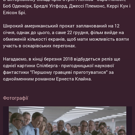
Боб Оденкірк, Бредлі Уітфорд, Джессі Племонс, Керрі Кун і
Елісон Брі.
Широкий американський прокат запланований на 12
січня, однак до цього, а саме 22 грудня, фільм вийде на
обмеженій кількості екранів, щоб мати можливість взяти
участь в оскарівських перегонах.
Нагадаємо, в кінці березня 2018 відбудеться реліз ще
однієї картини Спілберга - пригодницької наукової
фантастики "Першому гравцеві приготуватися" за
однойменним романом Ернеста Клайна.
Фотографії