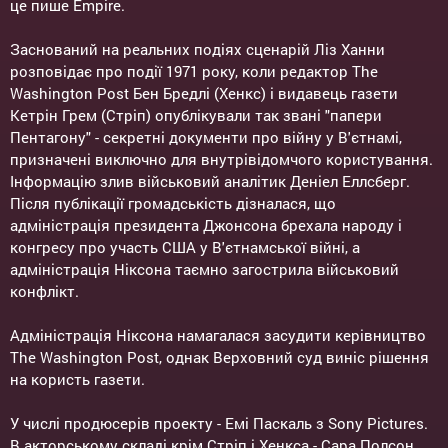
це пише Empire.
Заснований на реальних подіях сценарій Ліз Ханни
розповідає про події 1971 року, коли редактор The
Washington Post Бен Бредлі (Хенкс) і видавець газети
Кетрін Грем (Стріп) опублікували так звані "папери
Пентагону" - секретні документи про війну у В'єтнамі,
призначені виключно для внутрівідомчого користування.
Інформацію злив військовий аналітик Деніел Еллсберг.
Після публікації громадськість дізналася, що
адміністрація президента Джонсона брехала народу і
конгресу про участь США у В'єтнамської війні, а
адміністрація Ніксона таємно загострила військовий
конфлікт.
Адміністрація Ніксона намагалася засудити керівництво
The Washington Post, однак Верховний суд виніс рішення
на користь газети.
У числі продюсерів проекту - Емі Паскаль з Sony Pictures.
В акторському складі крім Стріп і Хенкса - Сара Полсон,