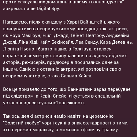
проти сексуальних домагань в цілому і в кіноіндустрії
зокрема, пише Digital Spy.
Нагадаємо, після скандалу з Харві Вайнштейн, якого
звинуватили в неприпустимому поведінці такі актриси,
як Роуз МакГоун, Ешлі Джадд, Гвінет Пелтроу, Анджеліна
Джолі, Ліна Хіді, Кейт Бекінсейл, Леа Сейду, Кара Делевінь,
Люпіта Ньоно і багато інших, в Голлівуді сталося
справжній землетрус: звинувачення на адресу відомих
акторів, режисерів, продюсерів посипались одне за
іншим. Однією з останніх актрис, які розповіли свою
неприємну історію, стала Сальма Хайек.
Все це призвело до того, що Вайнштейн зараз перебуває
під слідством, а Кевін Спейсі лікується в спеціальній
установі від сексуальної залежності.
Так ось, деякі актриси намір надіти на церемонію
"Золотий глобус" чорні сукні в знак солідарності з тими,
хто пережив моральну, а можливо і фізичну травму.