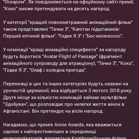
"Оскаром". Як повідомляється на офіційному сайті премії,
"Коко" зможе претендувати на десять нагород.
У категорії "кращий повнометражний анімаційний фільм"
також представлені "Тачки 3", "Капітан підштаників:
Перший епічний фільм", "Гидке Я 3" і "Бос-молокосос".
У номінації "кращі анімаційні спецефекти" за нагороду
будуть боротися "Avatar Flight of Passage" (фрагмент
анімаційного супроводу для атракціону), "Тачки 3", "Коко",
"Гидке Я 3", "Олаф і холодна пригода".
Переможці в цих та інших категоріях будуть названі на
урочистій церемонії, яка відбудеться 3 лютого 2018 року.
Друге місце за кількістю номінацій займає мультфільм
"Здобувач", що розповідає про нелегке життя жінок в
Афганістані. Він претендує на вісім нагород.
Нагадаємо, що премія Annie Awards, яка вважається
однією з найпрестижніших в середовищі
мультиплікаторів, вручається Каліфорнійським філією