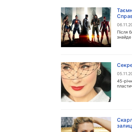
Таємн
Справ
06.11.2
Після 
знайде
Секре
05.11.2
45-річн
пластич
Скарл
залиц