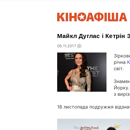
Майкл Дуглас і Кетрін 
06.11.2017
Зірков
річна
К
світ
.
Знамен
Йорку
.
з
вирі
18
листопада
подружжя відзна