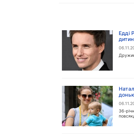
Едді 
дитин
06.11.2
Дружин
Натал
донь
06.11.2
36-річн
повсяк