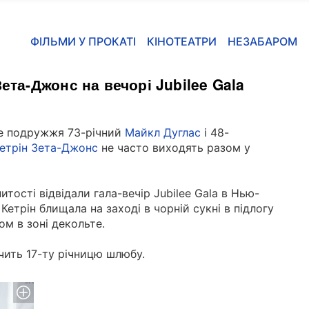
ФІЛЬМИ У ПРОКАТІ
КІНОТЕАТРИ
НЕЗАБАРОМ
Зета-Джонс на вечорі Jubilee Gala
е подружжя
73
-
річний
Майкл Дуглас
і
48
-
етрін Зета-Джонс
не
часто
виходять
разом
у
итості
відвідали
гала
-
вечір
Jubilee Gala
в
Нью
-
Кетрін
блищала
на
заході
в
чорній сукні
в
підлогу
зом
в
зоні
декольте
.
чить
17
-
ту річницю
шлюбу
.