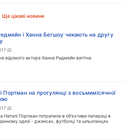
Ще цікаві новини
Редмейн і Ханна Бегшоу чекають на другу
у
017
а відомого актора Ханна Редмейн вагітна
і Портман на прогулянці з восьмимісячної
кою
017
а Наталі Портман потрапила в об'єктиви папараці в
денному одязі - джинсах, футболці та шльопанцях