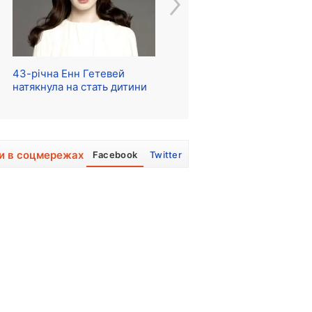
43-річна Енн Гетевей
Розпочалися зйомки
Ре
натякнула на стать дитини
серіалу про The Beatles
м
и в соцмережах
Facebook
Twitter