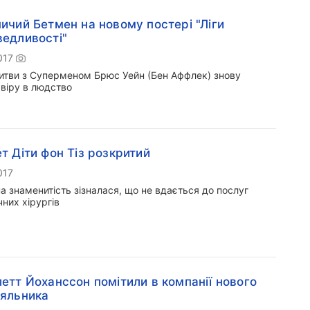
ичий Бетмен на новому постері "Ліги
едливості"
017
битви з Суперменом Брюс Уейн (Бен Аффлек) знову
 віру в людство
т Діти фон Тіз розкритий
017
а знаменитість зізналася, що не вдається до послуг
них хірургів
етт Йоханссон помітили в компанії нового
яльника