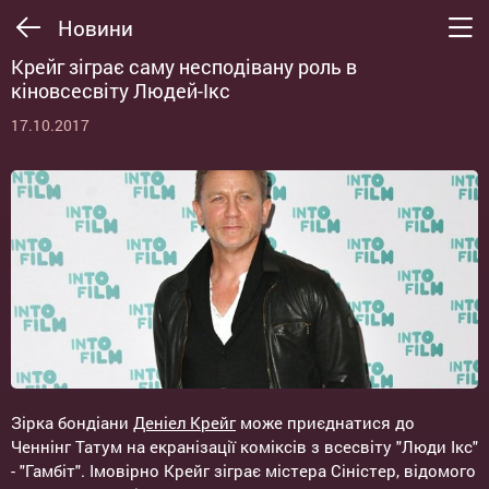
Новини
Крейг зіграє саму несподівану роль в
кіновсесвіту Людей-Ікс
17.10.2017
Зірка бондіани
Деніел Крейг
може приєднатися до
Ченнінг Татум на екранізації коміксів з всесвіту "Люди Ікс"
- "Гамбіт". Імовірно Крейг зіграє містера Сіністер, відомого