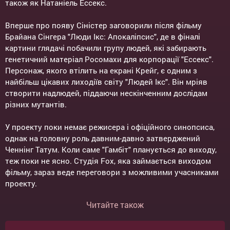
також як Натаніель Ессекс.
Вперше про появу Сіністер заговорили після фільму
Брайана Сінгера "Люди Ікс: Апокаліпсис", де в фіналі
картини глядачі побачили групу людей, які забирають
генетичний матеріал Росомахи для корпорації "Ессекс".
Персонаж, якого втілить на екрані Крейг, є одним з
найбільш цікавих лиходіїв світу "Людей Ікс". Він мріяв
створити надлюдей, піддаючи нескінченним дослідам
різних мутантів.
У проекту поки немає режисера і офіційного синопсиса,
однак на головну роль давним-давно затверджений
Ченнінг Татум. Коли саме "Гамбіт" планується до виходу,
теж поки не ясно. Студія Fox, яка займається виходом
фільму, зараз веде переговори з можливими учасниками
проекту.
Читайте також