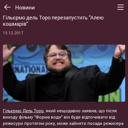
Новини
Гільєрмо дель Торо перезапустить "Алею
кошмарів"
15.12.2017
Гільєрмо Дель Торо
, який нещодавно заявив, що після
виходу фільму "Форма води" він буде відпочивати від
режисури протягом року, може зайняти посади режисера