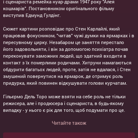
і сценариста ремейка нуар-драми 1947 року "Алея
кошмарів". Постановником оригінального фільму
виступив Едмунд Гулдінг.
Сюжет картини розповідає про Стен Карлайлі, який
працював фокусником, "читав" чужі думки на ярмарках і в
пересувному цирку. Незабаром це заняття перестало
його задовольняти, і він за допомогою психіатра почав
переконувати заможних людей, що здатний входити в
контакт з їх померлими родичами. Хитруни намагаються
обдурити багатьох людей, проте, затія не вдалася, і Стен
змушений повернутися на ярмарок, де отримує роль
придурка, який повинен відкушувати голови курчатам.
Гільєрмо Дель Торо може взяти на себе роль не тільки
режисера, але і продюсера і сценариста, в будь-якому
випадку - у нього є рік для того, щоб подумати про це.
Читайте також