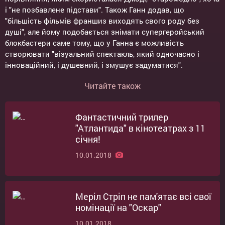
і "не позбавлене підстави". Також Ганн додав, що
"більшість фільмів франшиз виходять свого роду без
душі", але йому подобається знімати супергеройський
блокбастери саме тому, що у Ганна є можливість
створювати "візуальний спектакль, який одночасно і
інноваційний, і душевний, і змушує задуматися".
Читайте також
Фантастичний трилер
"Атлантида" в кінотеатрах з 11
січня!
10.01.2018
Меріл Стріп не пам'ятає всі свої
номінації на "Оскар"
10.01.2018