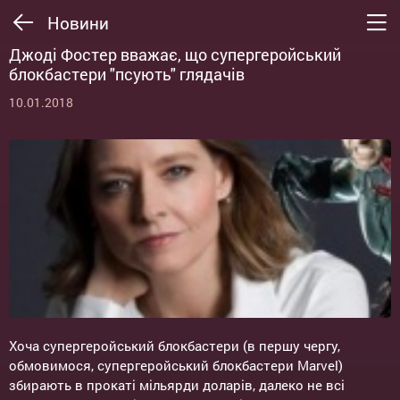
Новини
Джоді Фостер вважає, що супергеройський
блокбастери "псують" глядачів
10.01.2018
Хоча супергеройський блокбастери (в першу чергу,
обмовимося, супергеройський блокбастери Marvel)
збирають в прокаті мільярди доларів, далеко не всі