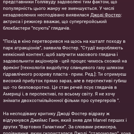
представники Голлівуду задоволені тим фактом, що
популярність цього жанру не зменшується. У числі
незадоволених несподівано виявилася
Джоді Фостер
:
актриса і режисер вважає, що супергеройський
блокбастери "псують" глядачів.
"Похід в кіно перетворився на щось на кшталт походу в
парк атракціонів", заявила Фостер. "Студії виробляють
неякісний контент, щоб залучити масового глядача і
задовольнити акціонерів - цей процес чимось схожий на
фрекінг [технологія видобутку сланцевого газу шляхом
гідравлічного розриву пласта - прим. Ред.]: Ти отримуєш
високий прибуток прямо зараз, але в перспективі губиш
що -то безповоротно. Це стан речей псує глядачів в
Америці і, в перспективі, по всьому світу. Я не хочу
знімати двохсотмільйонної фільми про супергероїв ".
На несподівану критику Джоді Фостер відразу ж
відгукнувся Джеймс Ганн, який зняв для Marvel перших і
других "Вартових Галактики". За словами режисера,
порівняння, яким скористалася Джоді, "старомодно", хоча