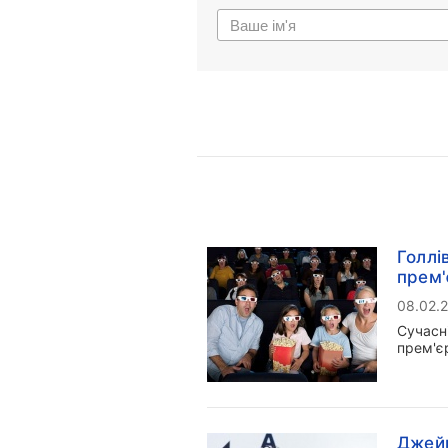
Голлі
прем'
08.02.
Сучасні
прем'є
Джейм