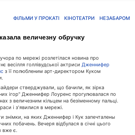
ФІЛЬМИ У ПРОКАТІ
КІНОТЕАТРИ
НЕЗАБАРОМ
казала величезну обручку
 учора по мережі розлетілася новина про
нє весілля голлівудської актриси
Дженнифер
нс
з її полюбленим арт-директором Куком
и.
нсайдери стверджували, що бачили, як зірка
них ігор" Дженнифер Лоуренс прогулювалася по
нах з величезним кільцем на безіменному пальці.
краси і з'явилися в мережі.
и знімки, на яких Дженнифер і Кук запечталены
ичних побачень. Вечеря відбулася в січні цього
и вже є.