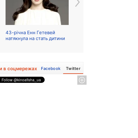
43-річна Енн Гетевей
Розпочалися зйомки
Ре
натякнула на стать дитини
серіалу про The Beatles
м
и в соцмережах
Facebook
Twitter