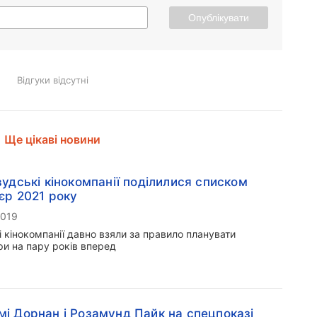
Опублікувати
Відгуки відсутні
Ще цікаві новини
вудські кінокомпанії поділилися списком
єр 2021 року
2019
 кінокомпанії давно взяли за правило планувати
ри на пару років вперед
і Дорнан і Розамунд Пайк на спецпоказі