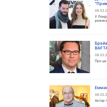
"Прив
08.02.
У Лонд
режисе
Брайа
BAFTA
08.02.
Про це
Емман
08.02.
Актор 