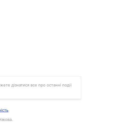
ожете дізнатися все про останні події
ність
язкова.