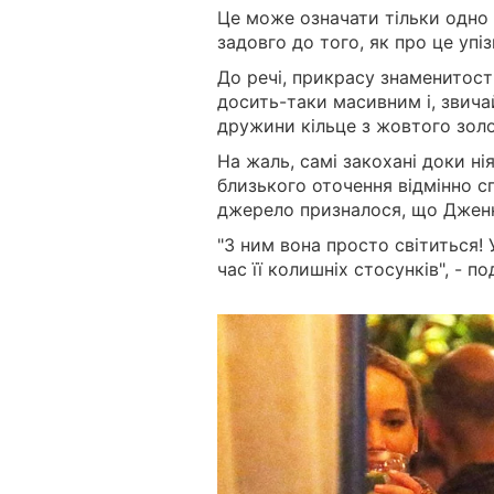
Це може означати тільки одно 
задовго до того, як про це упі
До речі, прикрасу знаменитост
досить-таки масивним і, звича
дружини кільце з жовтого зол
На жаль, самі закохані доки ні
близького оточення відмінно сп
джерело призналося, що Дженн
"З ним вона просто світиться! 
час її колишніх стосунків", - п