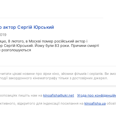
 актор Сергій Юрський
2019
ицю, 8 лютого, в Москві помер російський актор і
р Сергій Юрський. Йому були 83 роки. Причини смерті
е розголошуються
итати цікаві новини про зірки кіно, зйомки фільмів і серіалів. Ви зм
 події закордонного кінематографу тільки з достовірних джерел.
 пропозиціях пишіть нам на
kinoafisha@ukr.net
Угода про конфіденцій
активного, відкритого для індексації посилання на
kinoafisha.ua
обов’