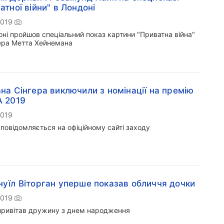
атної війни" в Лондоні
2019
оні пройшов спеціальний показ картини "Приватна війна"
ра Метта Хейнемана
на Сінгера виключили з номінації на премію
 2019
2019
 повідомляється на офіційному сайті заходу
уїл Віторган уперше показав обличчя дочки
2019
привітав дружину з днем народження