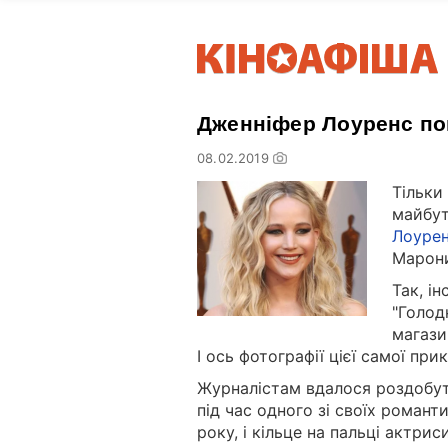
Дженніфер Лоуренс по
08.02.2019
Тільки
майбут
Лоуре
Марон
Так, і
"Голод
магази
І ось фотографії цієї самої при
Журналістам вдалося роздобут
під час одного зі своїх романт
року, і кільце на пальці актрис