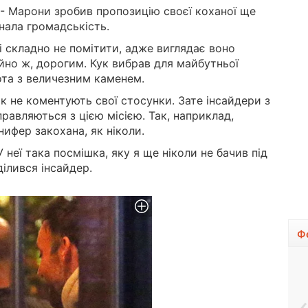
- Марони зробив пропозицію своєї коханої ще
знала громадськість.
і складно не помітити, адже виглядає воно
йно ж, дорогим. Кук вибрав для майбутньої
ота з величезним каменем.
як не коментують свої стосунки. Зате інсайдери з
равляються з цією місією. Так, наприклад,
ифер закохана, як ніколи.
У неї така посмішка, яку я ще ніколи не бачив під
оділився інсайдер.
Ф