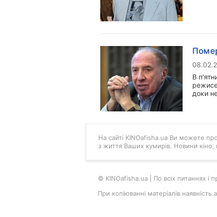
Помер
08.02.
В п'ятн
режисе
доки н
На сайті KINOafisha.ua Ви можете проч
з життя Ваших кумирів. Новини кіно,
© KINOafisha.ua | По всіх питаннях і
При копіюванні матеріалів наявність 