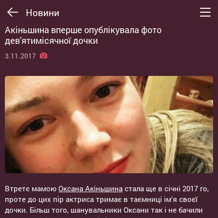
Новини
Акіньшина вперше опублікувала фото
дев'ятимісячної дочки
3.11.2017
Втретє мамою
Оксана Акіньшина
стала ще в січні 2017 го,
проте до цих пір актриса тримає в таємниці ім'я своєї
дочки. Більш того, шанувальники Оксани так і не бачили