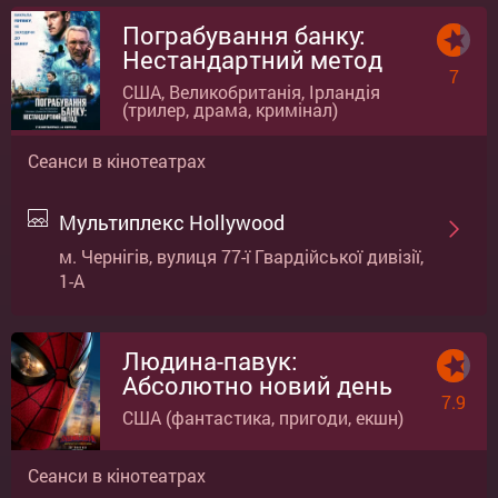
Пограбування банку:
Нестандартний метод
7
США, Великобританія, Ірландія
(трилер, драма, кримінал)
Сеанси в кінотеатрах
Мультиплекс Hollywood
м. Чернігів, вулиця 77-ї Гвардійської дивізії,
1-А
Людина-павук:
Абсолютно новий день
7.9
США (фантастика, пригоди, екшн)
Сеанси в кінотеатрах