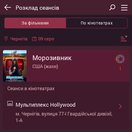
Розклад сеансів
За фільмами
По кінотеатрах
09 серп
Чернігів
Морозивник
США (жахи)
1
Сеанси в кінотеатрах
Мультиплекс Hollywood
м. Чернігів, вулиця 77-ї Гвардійської дивізії,
1-А