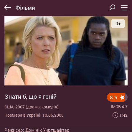
Фільми
0+
Знати б, що я геній
8.5
IMDB 4.7
США, 2007 (драма, комедія)
1:42
Прем'єра в Україні: 10.06.2008
Режисер:
Домінік Уиртшафтер