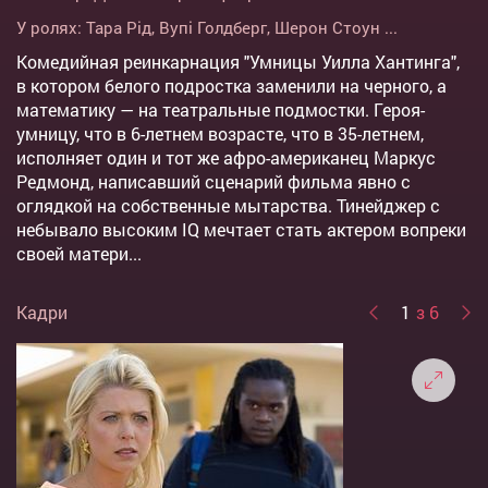
У ролях:
Тара Рід
,
Вупі Голдберг
,
Шерон Стоун
...
Комедийная реинкарнация "Умницы Уилла Хантинга",
в котором белого подростка заменили на черного, а
математику — на театральные подмостки. Героя-
умницу, что в 6-летнем возрасте, что в 35-летнем,
исполняет один и тот же афро-американец Маркус
Редмонд, написавший сценарий фильма явно с
оглядкой на собственные мытарства. Тинейджер с
небывало высоким IQ мечтает стать актером вопреки
своей матери...
Кадри
1
з 6