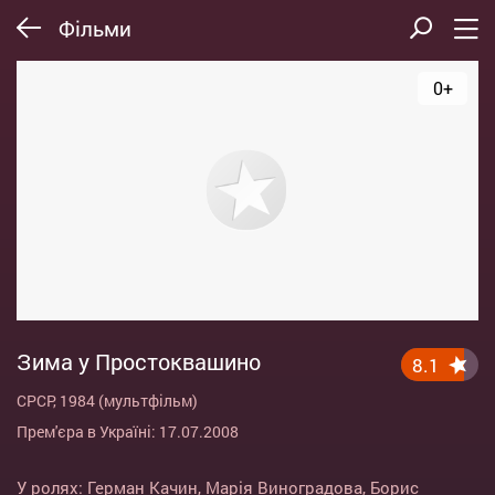
Фільми
0+
Зима у Простоквашино
8.1
СРСР, 1984 (мультфільм)
Прем'єра в Україні: 17.07.2008
У ролях:
Герман Качин
,
Марія Виноградова
,
Борис