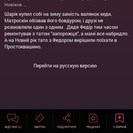
Новіков
...
Шарік купил собі на зиму замість валянок кеди,
Матроскін обізвав його бовдуром, і друзі не
розмовляли один з одним . Дядя Федір тим часом
ремонтував з татом "запорожця", а мамі все набридло.
А на Новий рік тато з Федором вирішили поїхати в
Простоквашино.
Перейти на русскую версию
ВІДГУКИ
(0)
КВИТКИ
ПОДІЛИТИСЯ
РЕЦЕНЗІЇ
У ОБРАНЕ