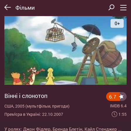
Фільми
0+
Вінні і слонотоп
6.7
IMDB 6.4
США, 2005 (мультфільм, пригоди)
1:55
Прем'єра в Україні: 22.10.2007
У ролях:
Джон Фідлер
,
Бренда Блетін
,
Кайл Стенджер
...