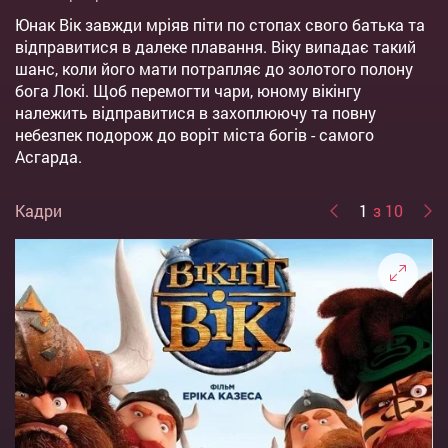
Юнак Вік завжди мріяв піти по стопах свого батька та
відправитися в далеке плавання. Віку випадає такий
шанс, коли його мати потрапляє до золотого полону
бога Локі. Щоб перемогти чари, юному вікінгу
належить відправитися в захоплюючу та повну
небезпек подорож до воріт міста богів - самого
Асгарда.
Кадри
1
з 10