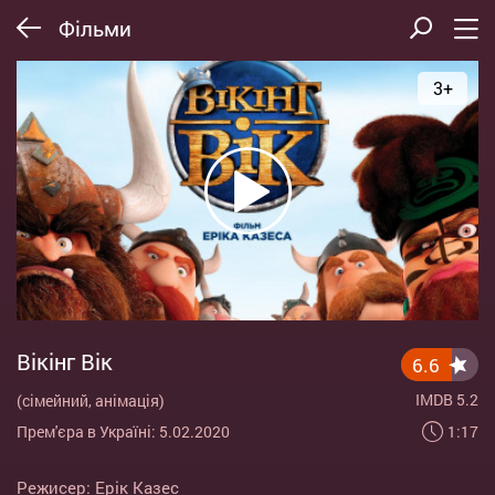
Фільми
3+
Вікінг Вік
6.6
IMDB 5.2
(сімейний, анімація)
1:17
Прем'єра в Україні: 5.02.2020
Режисер:
Ерік Казес