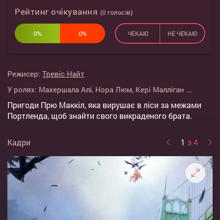
Рейтинг очікування
(
0
голосів)
0%
0%
ЧЕКАЮ
НЕ ЧЕКАЮ
Режисер:
Тревіс Найт
У ролях:
Махершала Алі
,
Нора Люм
,
Кері Малліган
...
Пригоди Прю Маккіл, яка вирушає в ліси за межами
Портленда, щоб знайти свого викраденого брата.
Кадри
1
з 4