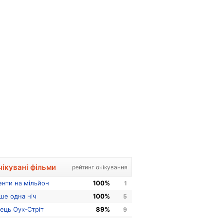
чікувані фільми
рейтинг очікування
енти на мільйон
100%
1
ше одна ніч
100%
5
нець Оук-Стріт
89%
9