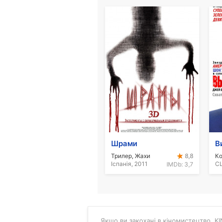
Шрами
В
Трилер, Жахи
Ко
8,8
Іспанія, 2011
IMDb:
3,7
Якщо ви закохані в кіномистецтво, KIN