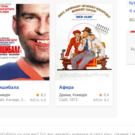
Ку
Я 
вс
Ро
ишибала
Афера
медія
Драма, Комедія
8,2
6,4
США, Канада, 2011
США, 1973
IMDb:
6,8
IMDb:
8,2
Oafisha.ua для вас! Тут вас чекають новинки зі світу кіно, цікавий і