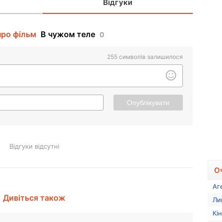
Відгуки
про фільм
В чужом теле
0
255
символів залишилося
Опублікувати
Відгуки відсутні
О
Аг
Дивіться також
Ли
Кі