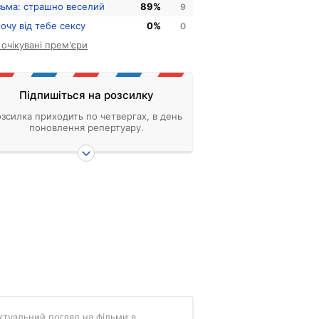
зьма: страшно веселий
89%
9
хочу від тебе сексу
0%
0
і очікувані прем'єри
Підпишіться на розсилку
зсилка приходить по четвергах, в день
поновлення репертуару.
 актуальний погляд на фільми в