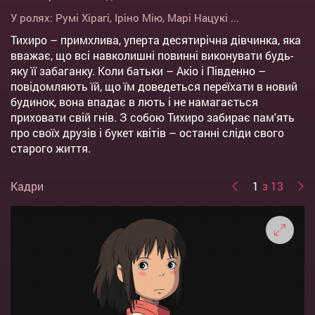
У ролях:
Румі Хірагі
,
Іріно Мію
,
Марі Нацукі
...
Тихиро – примхлива, уперта десятирічна дівчинка, яка
вважає, що всі навколишні повинні виконувати будь-
яку її забаганку. Коли батьки – Акіо і Південно –
повідомляють їй, що їм доведеться переїхати в новий
будинок, вона впадає в лють і не намагається
приховати свій гнів. З собою Тихиро забирає пам'ять
про своїх друзів і букет квітів – останні сліди свого
старого життя.
Кадри
1
з 13