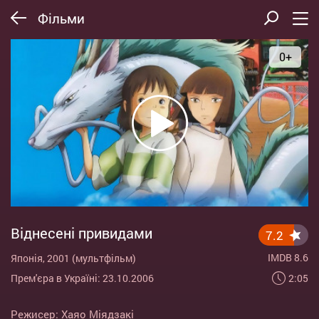
Фільми
0+
Віднесені привидами
7.2
IMDB 8.6
Японія, 2001 (мультфільм)
2:05
Прем'єра в Україні: 23.10.2006
Режисер:
Хаяо Міядзакі