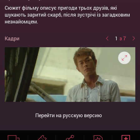
Сюжет фільму описує пригоди трьох друзів, які
шукають заритий скарб, після зустрічі із загадковим
незнайомцем.
Кадри
1
з 7
Перейти на русскую версию