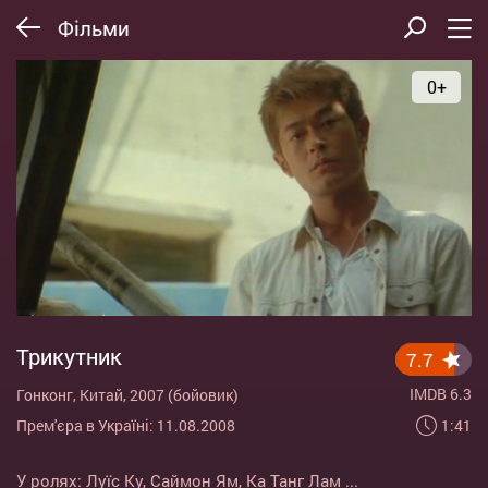
Фільми
0+
Трикутник
7.7
IMDB 6.3
Гонконг, Китай, 2007 (бойовик)
1:41
Прем'єра в Україні: 11.08.2008
У ролях:
Луїс Ку
,
Саймон Ям
,
Ка Танг Лам
...