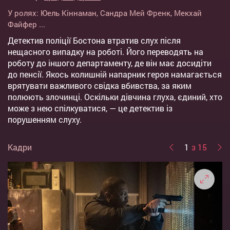
У ролях:
Юель Кіннаман
,
Сандра Мей Френк
,
Мекхай
Файфер
...
Детектив поліції Бостона втратив слух після
нещасного випадку на роботі. Його переводять на
роботу до іншого департаменту, де він має досидіти
до пенсії. Якось колишній напарник героя намагається
врятувати важливого свідка вбивства, за яким
полюють злочинці. Оскільки дівчина глуха, єдиний, хто
може з нею спілкуватися, — це детектив із
порушенням слуху.
Кадри
1
з 15