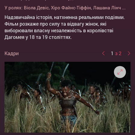
У ролях:
Віола Девіс
,
Хіро Файнс-Тіффін
,
Лашана Лінч
...
Надзвичайна історія, натхненна реальними подіями.
Фільм розкаже про силу та відвагу жінок, які
виборювали власну незалежність в королівстві
Дагомея у 18 та 19 століттях.
Кадри
1
з 2