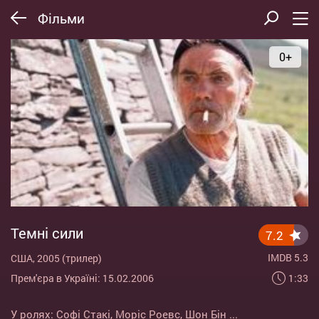
Фільми
0+
Темні сили
7.2
IMDB 5.3
США, 2005 (трилер)
1:33
Прем'єра в Україні: 15.02.2006
У ролях:
Софі Стакі
,
Моріс Роевс
,
Шон Бін
...