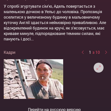
У спробі згуртувати сім'ю, Адель повертається з
маленькою дочкою в Уельс до чоловіка. Пропозиція
оселитися у величезному будинку в мальовничому
куточку Англії здається неймовірно привабливою. Але
відокремлений будинок на кручі, як з'ясовується, має
криваве минуле, підпорядковане темним силам, які
панують і досі...
Кадри
1
з 10
Перейти на русскую версию