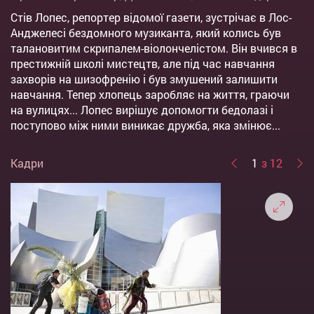
Стів Лопес, репортер відомої газети, зустрічає в Лос-
Анджелесі бездомного музиканта, який колись був
талановитим скрипалем-віолончелістом. Він вчився в
престижній школі мистецтв, але під час навчання
захворів на шизофренію і був змушений залишити
навчання. Тепер хлопець заробляє на життя, граючи
на вулицях... Лопес вирішує допомогти бедолазі і
поступово між ними виникає дружба, яка змінює...
Кадри
1
з 12