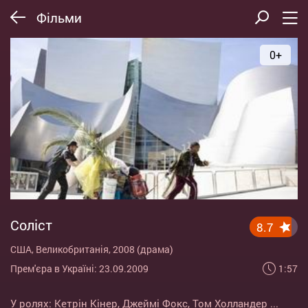
Фільми
0+
Соліст
8.7
США, Великобританія, 2008 (драма)
1:57
Прем'єра в Україні: 23.09.2009
У ролях:
Кетрін Кінер
,
Джеймі Фокс
,
Том Холландер
...