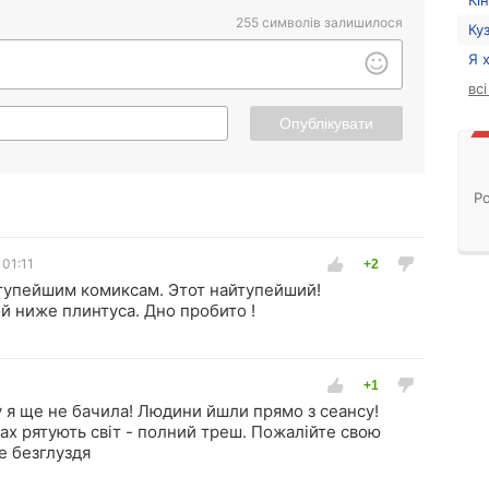
Кі
255
символів залишилося
Ку
Я 
вс
Опублікувати
Ро
 01:11
тупейшим комиксам. Этот найтупейший!
й ниже плинтуса. Дно пробито !
 я ще не бачила! Людини йшли прямо з сеансу!
гах рятують світ - полний треш. Пожалійте свою
це безглуздя