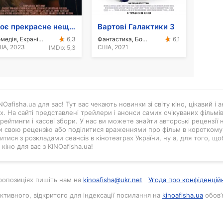
Моє прекрасне нещастя
Вартові Галактики 3
Комедія, Екранізація, Романтика
Фантастика, Бойовик, Пригоди
6,3
6,1
ША, 2023
США, 2021
IMDb:
5,3
Oafisha.ua для вас! Тут вас чекають новинки зі світу кіно, цікавий і
ах. На сайті представлені трейлери і анонси самих очікуваних фільмі
рейтинги і касові збори. У нас ви можете знайти авторські рецензії н
и свою рецензію або поділитися враженнями про фільм в короткому в
тися з розкладами сеансів в кінотеатрах України, ну а, для того, що
кіно для вас з KINOafisha.ua!
 пропозиціях пишіть нам на
kinoafisha@ukr.net
Угода про конфіденцій
активного, відкритого для індексації посилання на
kinoafisha.ua
обов’