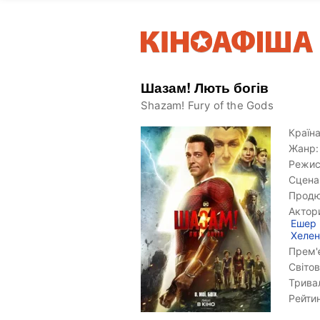
Шазам! Лють богів
Shazam! Fury of the Gods
Країна
Жанр:
Режис
Сцена
Продю
Актор
Ешер
Хелен
Прем'є
Світов
Тривал
Рейтин