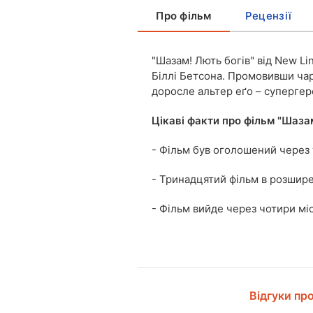
Про фільм
Рецензії
"Шазам! Лють богів" від New Li
Біллі Бетсона. Промовивши чар
доросле альтер еґо – супергер
Цікаві факти про фільм "Шазам
- Фільм був оголошений через 
- Тринадцятий фільм в розшире
- Фільм вийде через чотири міс
Відгуки пр