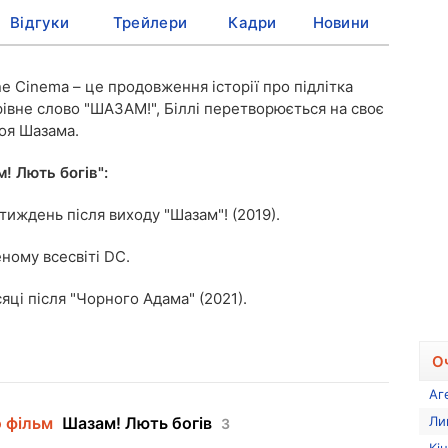
Відгуки
Трейлери
Кадри
Новини
ne Cinema – це продовження історії про підлітка
івне слово "ШАЗАМ!", Біллі перетворюється на своє
оя Шазама.
! Лють богів":
тиждень після виходу "Шазам"! (2019).
ному всесвіті DC.
яці після "Чорного Адама" (2021).
О
Аг
о фільм
Шазам! Лють богів
Ли
3