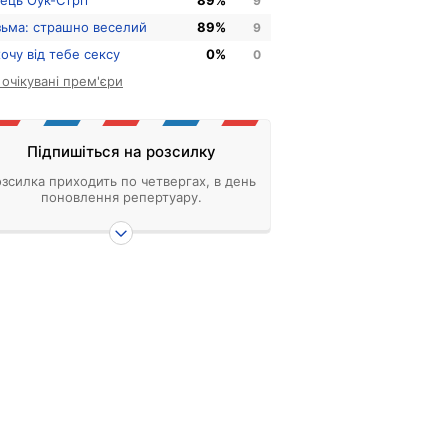
нець Оук-Стріт
89%
9
зьма: страшно веселий
89%
9
хочу від тебе сексу
0%
0
і очікувані прем'єри
Підпишіться на розсилку
зсилка приходить по четвергах, в день
поновлення репертуару.