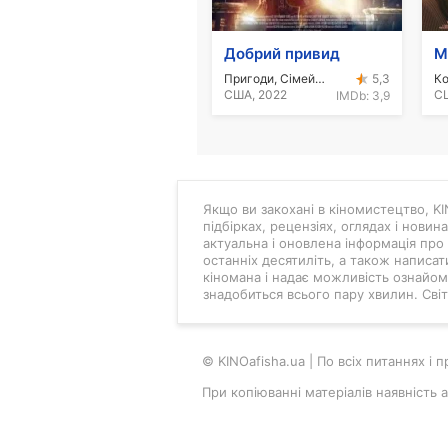
Добрий привид
Пригоди, Сімейний
5,3
США, 2022
С
IMDb:
3,9
Якщо ви закохані в кіномистецтво, KIN
підбірках, рецензіях, оглядах і новин
актуальна і оновлена інформація про 
останніх десятиліть, а також написат
кіномана і надає можливість ознайоми
знадобиться всього пару хвилин. Світ 
© KINOafisha.ua | По всіх питаннях і
При копіюванні матеріалів наявність 