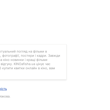
 актуальний погляд на фільми в
в, фотографії, постери і кадри. Завжди
а кіно новинки і кращі фільми
ідгуку. KINOafisha.ua цінує час
б купити квитки онлайн в кіно, вам
ність
язкова.