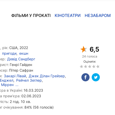
ФІЛЬМИ У ПРОКАТІ
КІНОТЕАТРИ
НЕЗАБАРОМ
, рік:
США, 2022
6,5
пригоди
,
екшн
24 голоса
ер:
Девід Сандберг
Оцінити:
рист:
Генрі Гайден
сер:
Пітер Сафран
и:
Закарі Лівай
,
Джек Ділан Грейзер
,
 Енджел
,
Рейчел Зеглер
,
 Міррен
...
ра в Україні:
16.03.2023
а прем'єра:
02.06.2023
ість:
2 год. 10 хв.
г очікування:
84% (56 голосів)