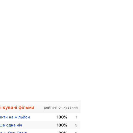
чікувані фільми
рейтинг очікування
енти на мільйон
100%
1
ше одна ніч
100%
5